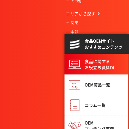
その他
エリア
から探す
関東
中部
食品OEMサイト
近畿
おすすめコンテンツ
中国
四国
食品に関する
お役立ち資料DL
九州・沖縄
北海道
OEM商品一覧
東北
コラム一覧
OEM
マッチング事例