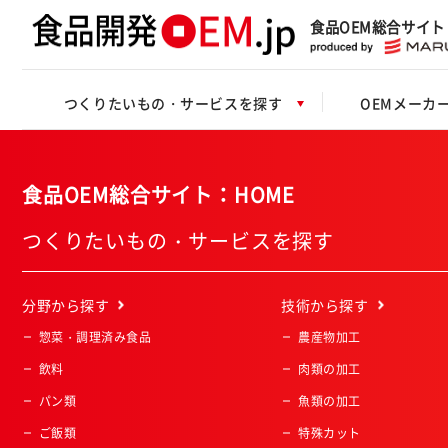
食品OEM総合サイト
つくりたいもの・サービスを探す
OEMメーカ
食品OEM総合サイト：HOME
つくりたいもの・サービスを探す
分野
から探す
技術
から探す
惣菜・調理済み食品
農産物加工
飲料
肉類の加工
パン類
魚類の加工
ご飯類
特殊カット