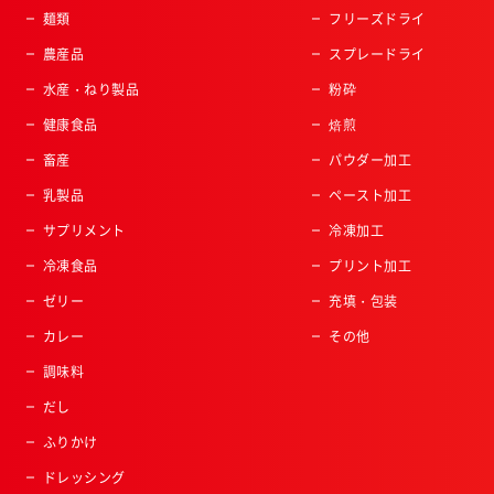
麺類
フリーズドライ
農産品
スプレードライ
水産・ねり製品
粉砕
健康食品
焙煎
畜産
パウダー加工
乳製品
ペースト加工
サプリメント
冷凍加工
冷凍食品
プリント加工
ゼリー
充填・包装
カレー
その他
調味料
だし
ふりかけ
ドレッシング