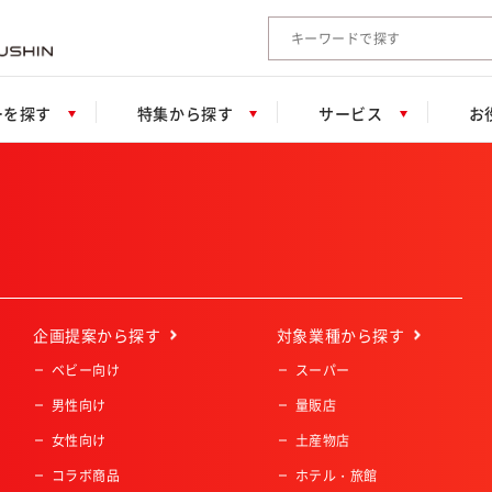
検索キーワード入力
ーを探す
特集から探す
サービス
お
企画提案
から探す
対象業種
から探す
ベビー向け
スーパー
男性向け
量販店
女性向け
土産物店
コラボ商品
ホテル・旅館