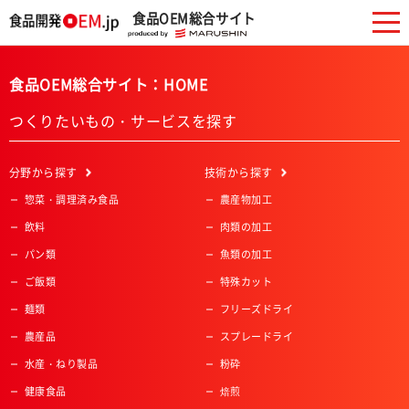
食品OEM総合サイト
食品OEM総合サイト：HOME
つくりたいもの・サービスを探す
分野
から探す
技術
から探す
惣菜・調理済み食品
農産物加工
飲料
肉類の加工
パン類
魚類の加工
ご飯類
特殊カット
麺類
フリーズドライ
農産品
スプレードライ
水産・ねり製品
粉砕
健康食品
焙煎