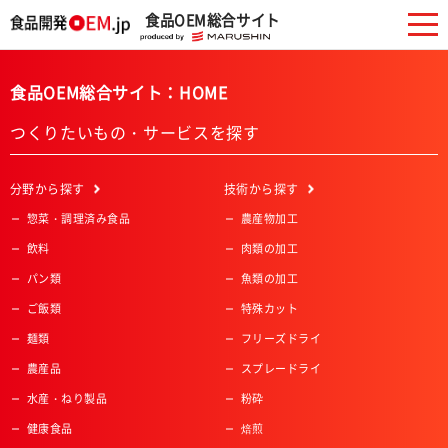
食品OEM総合サイト
食品OEM総合サイト：HOME
つくりたいもの・サービスを探す
分野
から探す
技術
から探す
惣菜・調理済み食品
農産物加工
飲料
肉類の加工
パン類
魚類の加工
ご飯類
特殊カット
麺類
フリーズドライ
農産品
スプレードライ
水産・ねり製品
粉砕
健康食品
焙煎