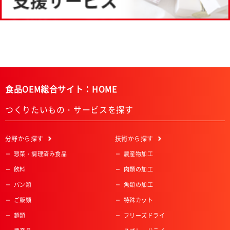
食品OEM総合サイト：HOME
つくりたいもの・サービスを探す
分野
から探す
技術
から探す
惣菜・調理済み食品
農産物加工
飲料
肉類の加工
パン類
魚類の加工
ご飯類
特殊カット
麺類
フリーズドライ