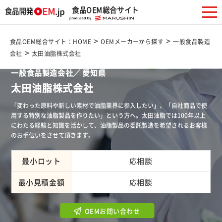
食品OEM総合サイト
>
>
食品OEM総合サイト：HOME
OEMメーカーから探す
一般食品製造
>
会社
太田油脂株式会社
一般食品製造会社／ 愛知県
太田油脂株式会社
「変わった原料や新しい素材で油脂業界に参入したい」、「自社商品で使
用する特別な油脂製品を作りたい」という方へ。太田油脂では100年以上
にわたる経験と知識を活かして、油脂製品の委託製造を希望されるお客様
のお手伝いをさせて頂きます。
最小ロット
応相談
最小見積金額
応相談
OEMお問い合わせ