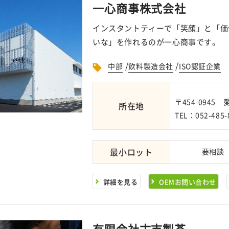
一心商事株式会社
インスタントティーで「笑顔」と「価
いな」を作れるのが一心商事です。
/
/
中部
飲料製造会社
ISO認証企業
〒454-094
所在地
TEL：052-485-
最小ロット
要相談
詳細を見る
OEMお問い合わせ
有限会社古市製茶