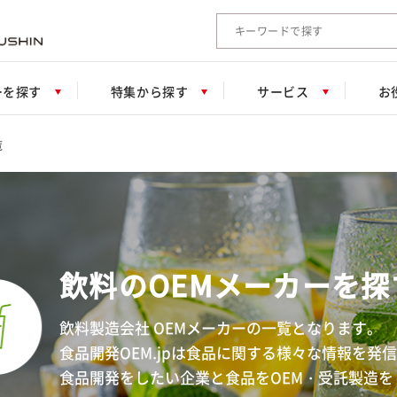
検索キーワード入力
ーを探す
特集から探す
サービス
お
覧
飲料のOEMメーカーを探
飲料製造会社 OEMメーカーの一覧となります。
食品開発OEM.jpは食品に関する様々な情報を発
食品開発をしたい企業と食品をOEM・受託製造