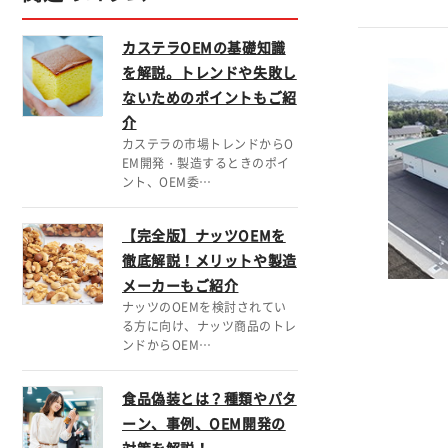
カステラOEMの基礎知識
を解説。トレンドや失敗し
ないためのポイントもご紹
介
カステラの市場トレンドからO
EM開発・製造するときのポイ
ント、OEM委…
【完全版】ナッツOEMを
徹底解説！メリットや製造
メーカーもご紹介
ナッツのOEMを検討されてい
る方に向け、ナッツ商品のトレ
ンドからOEM…
食品偽装とは？種類やパタ
ーン、事例、OEM開発の