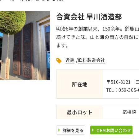
合資会社 早川酒造部
明治6年の創業以来、150余年。鈴
続けてきた味。山と海の両方の自然に
ます。
/
近畿
飲料製造会社
〒510-8121
所在地
TEL：059-365-
最小ロット
応相談
詳細を見る
OEMお問い合わせ