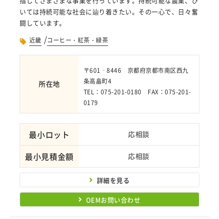
指してさまざまな事業を行っています。持続可能な農業、ひ
いては持続可能な社会に辿り着きたい。その一心で、日々奮
闘しています。
/
近畿
コーヒー・紅茶・緑茶
〒601‐8446 京都府京都市南区西九
条高畠町4
所在地
TEL：075-201-0180 FAX：075-201-
0179
最小ロット
応相談
最小見積金額
応相談
詳細を見る
OEMお問い合わせ