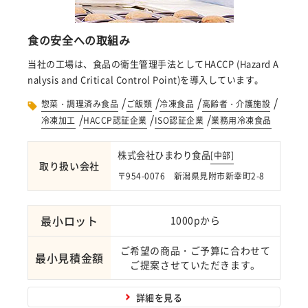
食の安全への取組み
当社の工場は、食品の衛生管理手法としてHACCP (Hazard A
nalysis and Critical Control Point)を導入しています。
/
/
/
/
惣菜・調理済み食品
ご飯類
冷凍食品
高齢者・介護施設
/
/
/
冷凍加工
HACCP認証企業
ISO認証企業
業務用冷凍食品
株式会社ひまわり食品
[
中部
]
取り扱い会社
〒954-0076 新潟県見附市新幸町2-8
最小ロット
1000pから
ご希望の商品・ご予算に合わせて
最小見積金額
ご提案させていただきます。
詳細を見る