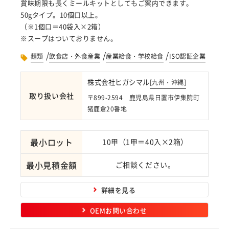
賞味期限も長くミールキットとしてもご案内できます。
50gタイプ。10個口以上。
（※1個口＝40袋入×2箱）
※スープはついておりません。
/
/
/
麺類
飲食店・外食産業
産業給食・学校給食
ISO認証企業
株式会社ヒガシマル
[
九州・沖縄
]
取り扱い会社
〒899-2594 鹿児島県日置市伊集院町
猪鹿倉20番地
最小ロット
10甲（1甲＝40入×2箱）
最小見積金額
ご相談ください。
詳細を見る
OEMお問い合わせ