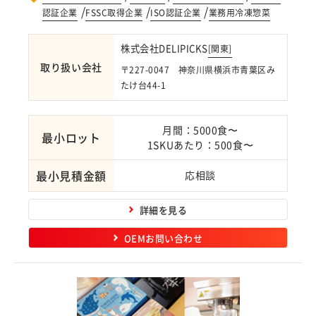
/
/
/
認証企業
FSSC取得企業
ISO認証企業
業務用冷凍惣菜
株式会社DELIPICKS
[
関東
]
取り扱い会社
〒227-0047 神奈川県横浜市青葉区み
たけ台44-1
月間：5000食〜
最小ロット
1SKUあたり：500食〜
最小見積金額
応相談
詳細を見る
OEMお問い合わせ