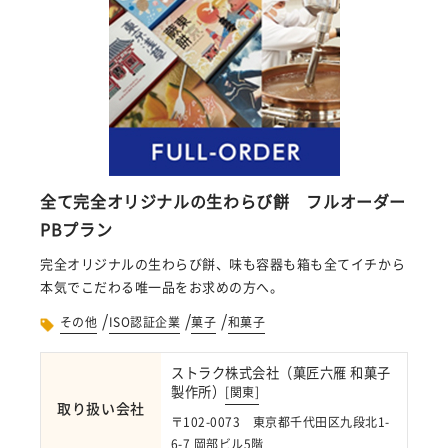
全て完全オリジナルの生わらび餅 フルオーダー
PBプラン
完全オリジナルの生わらび餅、味も容器も箱も全てイチから
本気でこだわる唯一品をお求めの方へ。
/
/
/
その他
ISO認証企業
菓子
和菓子
ストラク株式会社（菓匠六雁 和菓子
製作所）
[
関東
]
取り扱い会社
〒102-0073 東京都千代田区九段北1-
6-7 岡部ビル5階