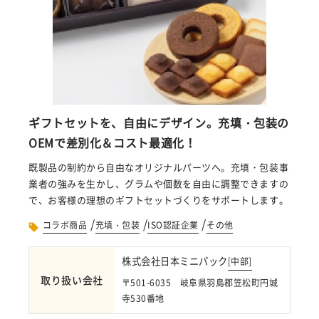
ギフトセットを、自由にデザイン。充填・包装の
OEMで差別化＆コスト最適化！
既製品の制約から自由なオリジナルパーツへ。充填・包装事
業者の強みを生かし、グラムや個数を自由に調整できますの
で、お客様の理想のギフトセットづくりをサポートします。
/
/
/
コラボ商品
充填・包装
ISO認証企業
その他
株式会社日本ミニパック
[
中部
]
取り扱い会社
〒501-6035 岐阜県羽島郡笠松町円城
寺530番地