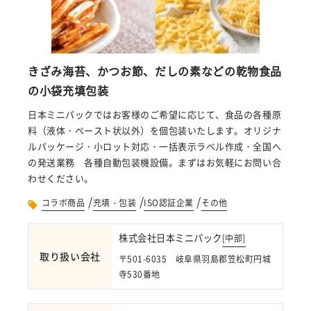
きざみ海苔、かつお節、だしの素などの乾物食品
の小袋充填包装
日本ミニパックではお客様のご希望に応じて、食品の各種原
料（液体・ペースト状以外）を個包装いたします。オリジナ
ルパッケージ・小ロット対応・一括表示ラベル作成・全国へ
の発送業務 各種自動包装機設備。まずはお気軽にお問い合
わせください。
/
/
/
コラボ商品
充填・包装
ISO認証企業
その他
株式会社日本ミニパック
[
中部
]
取り扱い会社
〒501-6035 岐阜県羽島郡笠松町円城
寺530番地