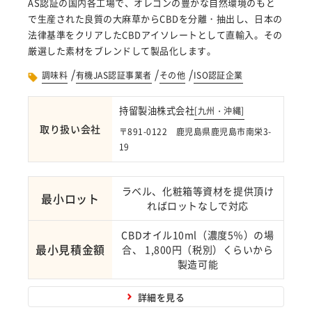
AS認証の国内各工場で、オレゴンの豊かな自然環境のもと
で生産された良質の大麻草からCBDを分離・抽出し、日本の
法律基準をクリアしたCBDアイソレートとして直輸入。その
厳選した素材をブレンドして製品化します。
/
/
/
調味料
有機JAS認証事業者
その他
ISO認証企業
持留製油株式会社
[
九州・沖縄
]
取り扱い会社
〒891-0122 鹿児島県鹿児島市南栄3-
19
ラベル、化粧箱等資材を提供頂け
最小ロット
ればロットなしで対応
CBDオイル10ml（濃度5％）の場
最小見積金額
合、 1,800円（税別）くらいから
製造可能
詳細を見る