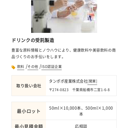
ドリンクの受託製造
豊富な原料情報とノウハウにより、健康飲料や美容飲料の商
品づくりのお手伝いをします。
/
/
飲料
その他
ISO認証企業
タンポポ産業株式会社
[
関東
]
取り扱い会社
〒274-0823 千葉県船橋市二宮1-6-8
50ml×10,000本、500ml×1,000
最小ロット
本
最小見積金額
応相談