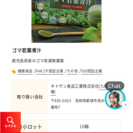
ゴマ若葉青汁
鹿児島県産のゴマ若葉無農薬
/
/
/
健康食品
HACCP認証企業
その他
ISO認証企業
キトサン食品工業株式会社
[
九州・沖
縄
]
取り扱い会社
〒885-0003 宮崎県都城市高木町4864
番地7
最小ロット
10箱
おすすめ