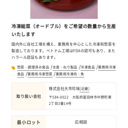
冷凍総菜（オードブル）をご希望の数量から生産
いたします
国内外に自社工場を構え、業務用を中心とした冷凍和惣菜を
製造しております。ベトナム工場はFDAの認可もあり、また
ハラール認証もあります。
/
/
/
惣菜・調理済み食品
水産・ねり製品
冷凍食品
業務用冷凍
/
/
食品
業務用冷凍惣菜
業務用冷凍肉・魚
株式会社大市珍味
[
近畿
]
取り扱い会社
〒584-0022 大阪府富田林市中野町東
2丁目3番14号
最小ロット
応相談