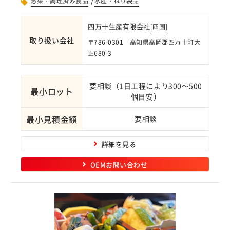
惣菜・調理済み食品
水産・ねり製品
四万十生産有限会社
[
四国
]
取り扱い会社
〒786-0301 高知県高岡郡四万十町大
正680-3
要相談（1日工程により300～500
最小ロット
個目安）
最小見積金額
要相談
詳細を見る
OEMお問い合わせ