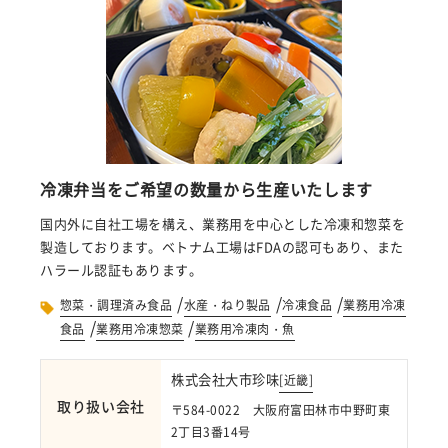
冷凍弁当をご希望の数量から生産いたします
国内外に自社工場を構え、業務用を中心とした冷凍和惣菜を
製造しております。ベトナム工場はFDAの認可もあり、また
ハラール認証もあります。
/
/
/
惣菜・調理済み食品
水産・ねり製品
冷凍食品
業務用冷凍
/
/
食品
業務用冷凍惣菜
業務用冷凍肉・魚
株式会社大市珍味
[
近畿
]
取り扱い会社
〒584-0022 大阪府富田林市中野町東
2丁目3番14号