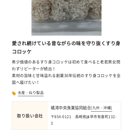
愛され続けている昔ながらの味を守り抜くすり身
コロッケ
希少価値のあるすり身コロッケは初めて食べると老若男女問
わずリピーターが続出！
素材の旨味と甘味溢れる創業30年伝統のすり身コロッケを全
国へ届けたい！
水産・ねり製品
橘湾中央漁業協同組合
[
九州・沖縄
]
取り扱い会社
〒854-0121 長崎県諫早市有喜町132-
3