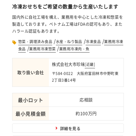
冷凍おせちをご希望の数量から生産いたします
国内外に自社工場を構え、業務用を中心とした冷凍和惣菜を
製造しております。ベトナム工場はFDAの認可もあり、また
ハラール認証もあります。
/
/
/
惣菜・調理済み食品
水産・ねり製品
冷凍食品
業務用冷凍
/
/
食品
業務用冷凍惣菜
業務用冷凍肉・魚
株式会社大市珍味
[
近畿
]
取り扱い会社
〒584-0022 大阪府富田林市中野町東
2丁目3番14号
最小ロット
応相談
最小見積金額
約100万円
詳細を見る