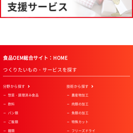
食品OEM総合サイト：HOME
つくりたいもの・サービスを探す
分野
から探す
技術
から探す
惣菜・調理済み食品
農産物加工
飲料
肉類の加工
パン類
魚類の加工
ご飯類
特殊カット
麺類
フリーズドライ