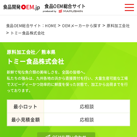
食品OEM総合サイト
>
>
食品OEM総合サイト：HOME
OEMメーカーから探す
原料加工会社
>
トミー食品株式会社
原料加工会社／ 熊本県
トミー食品株式会社
新鮮で旬な魚介類の美味しさを、全国の皆様へ。
私たちの強みは、九州各地の浜から直接買付を行い、大量生産可能な工場
でスピーディーかつ効率的に鮮度を保った状態で、加工から出荷までを行
っております。
最小ロット
応相談
最小見積金額
応相談
OEMお問い合わせ