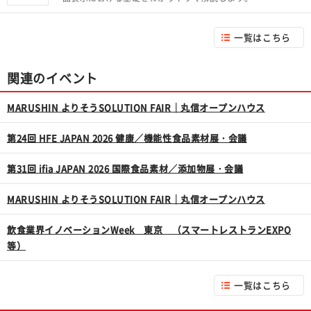
一覧はこちら
関連のイベント
MARUSHIN よりそうSOLUTION FAIR｜丸信オープンハウス
第24回 HFE JAPAN 2026 健康／機能性食品素材展・会議
第31回 ifia JAPAN 2026 国際食品素材／添加物展・会議
MARUSHIN よりそうSOLUTION FAIR｜丸信オープンハウス
飲食業界イノベーションWeek 東京 （スマートレストランEXPO
等）
一覧はこちら