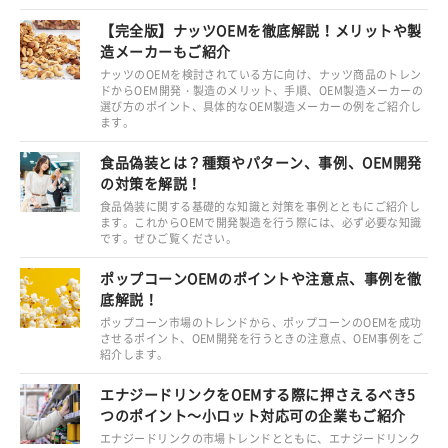
【完全版】ナッツOEMを徹底解説！メリットや製
造メーカーもご紹介
ナッツのOEMを検討されている方に向け、ナッツ商品のトレン
ドからOEM開発・製造のメリット、手順、OEM製造メーカーの
選び方のポイント、具体的なOEM製造メーカーの例をご紹介し
ます。
食品偽装とは？種類やパターン、事例、OEM開発
の対策を解説！
食品偽装に関する基礎的な知識と対策を事例とともにご紹介し
ます。これからOEMで開発製造を行う際には、必ず必要な知識
です。ぜひご覧ください。
ポップコーンOEMのポイントや注意点、事例を徹
底解説！
ポップコーン市場のトレンドから、ポップコーンのOEMを成功
させるポイント、OEM開発を行うときの注意点、OEM事例をご
紹介します。
エナジードリンクをOEMする際に押さえるべき5
つのポイント～小ロット対応可の企業もご紹介
エナジードリンクの市場トレンドとともに、エナジードリンク