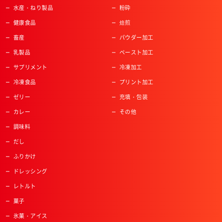
水産・ねり製品
粉砕
健康食品
焙煎
畜産
パウダー加工
乳製品
ペースト加工
サプリメント
冷凍加工
冷凍食品
プリント加工
ゼリー
充填・包装
カレー
その他
調味料
だし
ふりかけ
ドレッシング
レトルト
菓子
氷菓・アイス