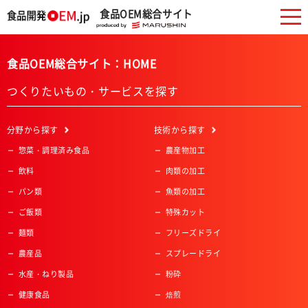
食品OEM総合サイト
食品OEM総合サイト：HOME
つくりたいもの・サービスを探す
分野
から探す
技術
から探す
惣菜・調理済み食品
農産物加工
飲料
肉類の加工
パン類
魚類の加工
ご飯類
特殊カット
麺類
フリーズドライ
農産品
スプレードライ
水産・ねり製品
粉砕
健康食品
焙煎