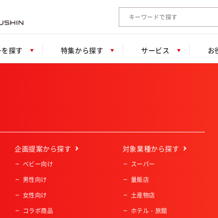
検索キーワード入力
ーを探す
特集から探す
サービス
お
企画提案
から探す
対象業種
から探す
ベビー向け
スーパー
男性向け
量販店
女性向け
土産物店
コラボ商品
ホテル・旅館