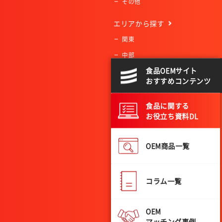
その他
エリア
から探す
関東
中部
食品OEMサイト
近畿
おすすめコンテンツ
中国
四国
食品に関する
お役立ち資料DL
九州・沖縄
北海道
OEM商品一覧
東北
コラム一覧
OEM
マッチング事例