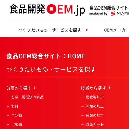
食品OEM総合サイト
つくりたいもの・サービスを探す
OEMメーカ
食品OEM総合サイト：HOME
つくりたいもの・サービスを探す
分野
から探す
技術
から探す
惣菜・調理済み食品
農産物加工
飲料
肉類の加工
パン類
魚類の加工
ご飯類
特殊カット