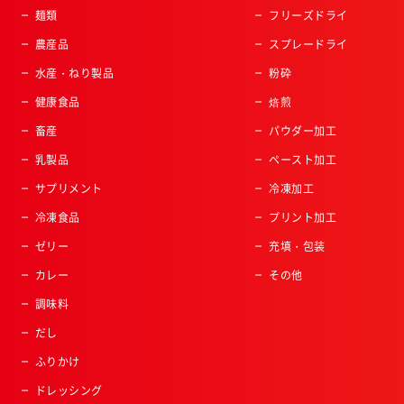
麺類
フリーズドライ
農産品
スプレードライ
水産・ねり製品
粉砕
健康食品
焙煎
畜産
パウダー加工
乳製品
ペースト加工
サプリメント
冷凍加工
冷凍食品
プリント加工
ゼリー
充填・包装
カレー
その他
調味料
だし
ふりかけ
ドレッシング