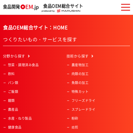
食品OEM総合サイト
食品OEM総合サイト：HOME
つくりたいもの・サービスを探す
分野
から探す
技術
から探す
惣菜・調理済み食品
農産物加工
飲料
肉類の加工
パン類
魚類の加工
ご飯類
特殊カット
麺類
フリーズドライ
農産品
スプレードライ
水産・ねり製品
粉砕
健康食品
焙煎