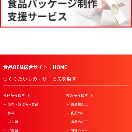
食品OEM総合サイト：HOME
つくりたいもの・サービスを探す
分野
から探す
技術
から探す
惣菜・調理済み食品
農産物加工
飲料
肉類の加工
パン類
魚類の加工
ご飯類
特殊カット