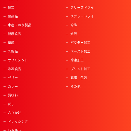
麺類
フリーズドライ
農産品
スプレードライ
水産・ねり製品
粉砕
健康食品
焙煎
畜産
パウダー加工
乳製品
ペースト加工
サプリメント
冷凍加工
冷凍食品
プリント加工
ゼリー
充填・包装
カレー
その他
調味料
だし
ふりかけ
ドレッシング
レトルト