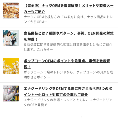
【完全版】ナッツOEMを徹底解説！メリットや製造メー
カーもご紹介
ナッツのOEMを検討されている方に向け、ナッツ商品のトレ
ンドからOEM…
食品偽装とは？種類やパターン、事例、OEM開発の対策
を解説！
食品偽装に関する基礎的な知識と対策を事例とともにご紹介
します。これから…
ポップコーンOEMのポイントや注意点、事例を徹底解
説！
ポップコーン市場のトレンドから、ポップコーンのOEMを成
功させるポイン…
エナジードリンクをOEMする際に押さえるべき5つのポ
イント～小ロット対応可の企業もご紹介
エナジードリンクの市場トレンドとともに、エナジードリン
クのOEM開発で…