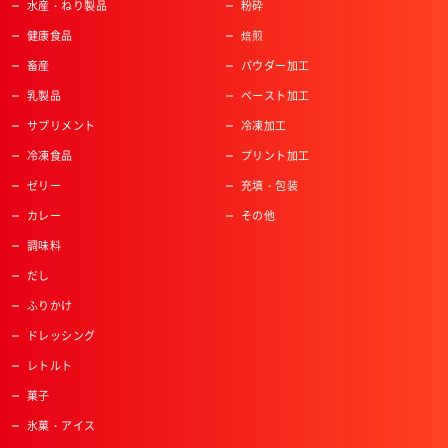
水産・ねり製品
粉砕
健康食品
焙煎
畜産
パウダー加工
乳製品
ペースト加工
サプリメント
冷凍加工
冷凍食品
プリント加工
ゼリー
充填・包装
カレー
その他
調味料
だし
ふりかけ
ドレッシング
レトルト
菓子
氷菓・アイス