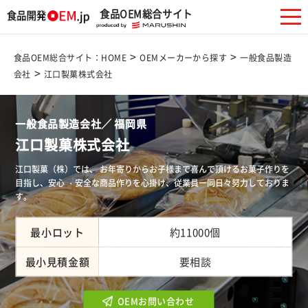
食品OEM総合サイト
>
>
食品OEM総合サイト：HOME
OEMメーカーから探す
一般食品製造
>
会社
江口製菓株式会社
一般食品製造会社／ 福岡県
江口製菓株式会社
江口製菓（株）では、 お年寄りからお子様まで喜んで頂けるお菓子作りを
目指し、安心 ・安全な商品作りを心掛け、従業員一同日々努力しておりま
す。
最小ロット
約11000個
最小見積金額
要相談
OEMお問い合わせ