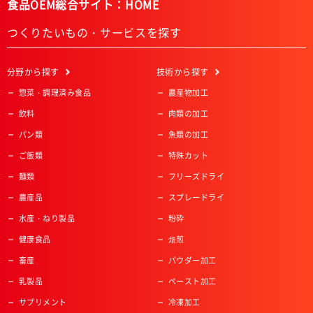
食品OEM総合サイト：HOME
つくりたいもの・サービスを探す
分野
から探す
技術
から探す
惣菜・調理済み食品
農産物加工
飲料
肉類の加工
パン類
魚類の加工
ご飯類
特殊カット
麺類
フリーズドライ
農産品
スプレードライ
水産・ねり製品
粉砕
健康食品
焙煎
畜産
パウダー加工
乳製品
ペースト加工
サプリメント
冷凍加工