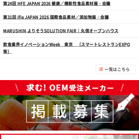
第24回 HFE JAPAN 2026 健康／機能性食品素材展・会議
第31回 ifia JAPAN 2026 国際食品素材／添加物展・会議
MARUSHIN よりそうSOLUTION FAIR｜丸信オープンハウス
飲食業界イノベーションWeek 東京 （スマートレストランEXPO
等）
一覧はこちら