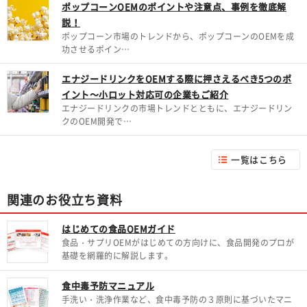
ポップコーンOEMのポイントや注意点、事例を徹底解
説！
ポップコーン市場のトレンドから、ポップコーンのOEMを成
功させるポイン…
エナジードリンクをOEMする際に押さえるべき5つのポ
イント～小ロット対応可の企業もご紹介
エナジードリンクの市場トレンドとともに、エナジードリン
クのOEM開発で…
一覧はこちら
関連のお役立ち資料
はじめての食品OEMガイド
食品・サプリOEMがはじめての方向けに、食品開発のプロが
基礎を網羅的に解説します。
食中毒予防マニュアル
手洗い・洗浄作業など、食中毒予防の３原則に基づいたマニ