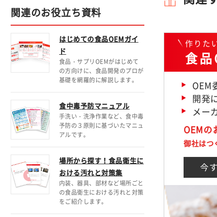
関連のお役立ち資料
はじめての食品OEMガイ
作りた
ド
食品
食品・サプリOEMがはじめて
の方向けに、食品開発のプロが
基礎を網羅的に解説します。
OE
開発に
食中毒予防マニュアル
メー
手洗い・洗浄作業など、食中毒
予防の３原則に基づいたマニュ
OEM
アルです。
御社はつ
場所から探す！食品衛生に
今
おける汚れと対策集
内装、器具、部材など場所ごと
の食品衛生における汚れと対策
をご紹介します。