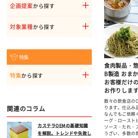
企画提案
から探す
対象業種
から探す
特集
食肉製品・惣
B製造 おま
特集
から探す
お客様だけ
お作りしま
数々の飲食店のO
ります。仕込み
関連のコラム
なんでもご依頼
ーグ・ロースト
カステラOEMの基礎知識
ソース・たれ・
うざい、多数の
を解説。トレンドや失敗し