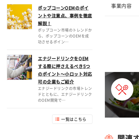
事業内容
ポップコーンOEMのポイ
ントや注意点、事例を徹底
解説！
ポップコーン市場のトレンドか
ら、ポップコーンのOEMを成
功させるポイン…
エナジードリンクをOEM
する際に押さえるべき5つ
のポイント～小ロット対応
可の企業もご紹介
エナジードリンクの市場トレン
ドとともに、エナジードリンク
のOEM開発で…
一覧はこちら
関連