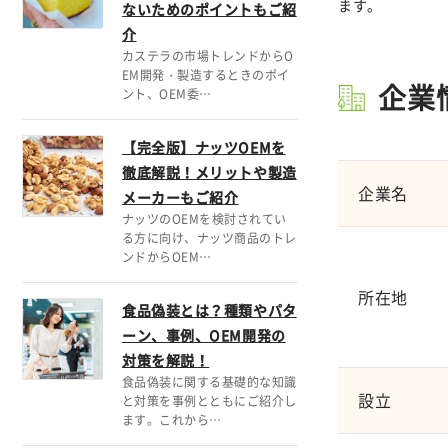
ます。
ないためのポイントもご紹
介
カステラの市場トレンドからO
EM開発・製造するときのポイ
企業
ント、OEM委…
【完全版】ナッツOEMを
徹底解説！メリットや製造
企業名
メーカーもご紹介
ナッツのOEMを検討されてい
る方に向け、ナッツ商品のトレ
ンドからOEM…
所在地
食品偽装とは？種類やパタ
ーン、事例、OEM開発の
対策を解説！
食品偽装に関する基礎的な知識
設立
と対策を事例とともにご紹介し
ます。これから…