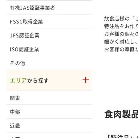
有機JAS認証事業者
飲食店様の「
FSSC取得企業
特注品をお作
お客様の個々
JFS認証企業
細かく対応し
お客様の率直
ISO認証企業
その他
エリア
から探す
関東
食肉製
中部
近畿
「特注品」