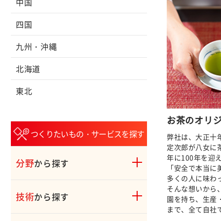
中国
四国
九州・沖縄
北海道
東北
お茶のオリ
つくりたいもの・サービスを探す
弊社は、大正十年
定次郎が八女に茶
年に100年を迎
分野
から探す
「安全で本当に
多くの人に味わ
そんな想いから
技術
から探す
園を持ち、生産
まで、全て自社