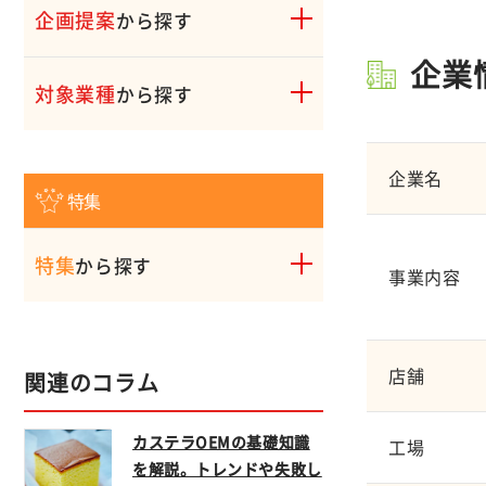
企画提案
から探す
企業
対象業種
から探す
企業名
特集
特集
から探す
事業内容
店舗
関連のコラム
カステラOEMの基礎知識
工場
を解説。トレンドや失敗し