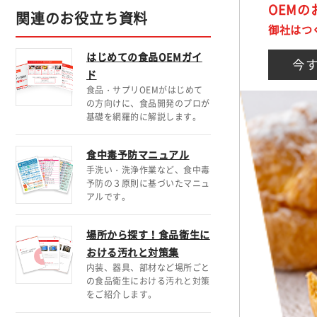
OEM
関連のお役立ち資料
御社はつ
はじめての食品OEMガイ
今
ド
食品・サプリOEMがはじめて
の方向けに、食品開発のプロが
基礎を網羅的に解説します。
食中毒予防マニュアル
手洗い・洗浄作業など、食中毒
予防の３原則に基づいたマニュ
アルです。
場所から探す！食品衛生に
おける汚れと対策集
内装、器具、部材など場所ごと
の食品衛生における汚れと対策
をご紹介します。