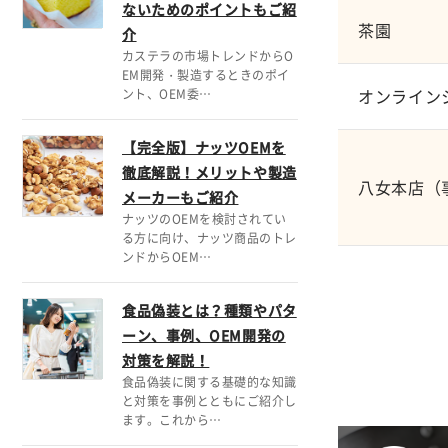
ないためのポイントもご紹
茶園
介
カステラの市場トレンドからO
EM開発・製造するときのポイ
オンライン
ント、OEM委…
【完全版】ナッツOEMを
徹底解説！メリットや製造
八女本店（
メーカーもご紹介
ナッツのOEMを検討されてい
る方に向け、ナッツ商品のトレ
ンドからOEM…
食品偽装とは？種類やパタ
ーン、事例、OEM開発の
対策を解説！
食品偽装に関する基礎的な知識
と対策を事例とともにご紹介し
ます。これから…