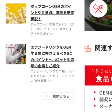
ポップコーンOEMのポイ
ントや注意点、事例を徹底
解説！
ポップコーン市場のトレンドか
ら、ポップコーンのOEMを成
功させるポイン…
エナジードリンクをOEM
関連
する際に押さえるべき5つ
のポイント～小ロット対応
可の企業もご紹介
作りた
エナジードリンクの市場トレン
食品
ドとともに、エナジードリンク
のOEM開発で…
OE
一覧はこちら
開発に
メー