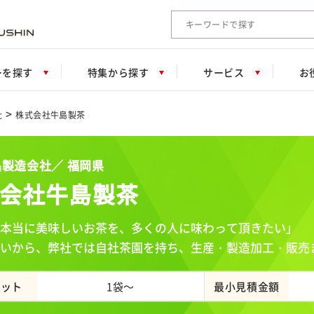
検索キーワード入力
ーを探す
特集から探す
サービス
お
>
社
株式会社牛島製茶
製造会社／ 福岡県
会社牛島製茶
本当に美味しいお茶を、多くの人に味わって頂きたい」
いから、弊社では自社茶園を持ち、生産・製造加工・販売
ロット
1袋～
最小見積金額