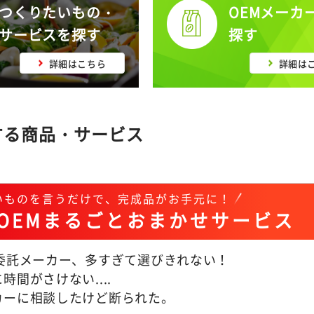
つくりたいもの・
OEMメーカ
サービスを探す
探す
詳細はこちら
詳細は
する商品・サービス
いものを言うだけで、完成品がお手元に！
OEMまるごとおまかせサービス
M委託メーカー、多すぎて選びきれない！
時間がさけない....
カーに相談したけど断られた。