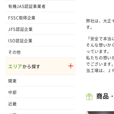
有機JAS認証事業者
FSSC取得企業
弊社は、大正十
す。
JFS認証企業
「安全で本当
ISO認証企業
そんな想いか
っています。
その他
私たちの想い
でございます
エリア
から探す
当工場は、Ｊ
関東
中部
商品
近畿