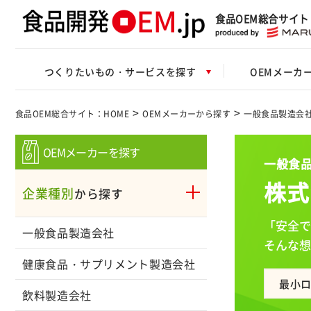
食品OEM総合サイト
つくりたいもの・サービスを探す
OEMメーカ
>
>
食品OEM総合サイト：HOME
OEMメーカーから探す
一般食品製造会
OEMメーカーを探す
一般食品
株式
企業種別
から探す
「安全で
一般食品製造会社
そんな想
健康食品・サプリメント製造会社
最小
飲料製造会社