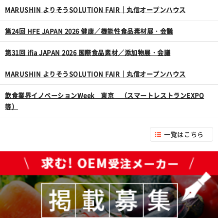
MARUSHIN よりそうSOLUTION FAIR｜丸信オープンハウス
第24回 HFE JAPAN 2026 健康／機能性食品素材展・会議
第31回 ifia JAPAN 2026 国際食品素材／添加物展・会議
MARUSHIN よりそうSOLUTION FAIR｜丸信オープンハウス
飲食業界イノベーションWeek 東京 （スマートレストランEXPO
等）
一覧はこちら