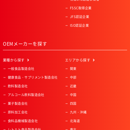
FSSC取得企業
JFS認証企業
ISO認証企業
OEMメーカーを探す
業種
から探す
エリア
から探す
一般食品製造会社
関東
健康食品・サプリメント製造会社
中部
飲料製造会社
近畿
アルコール飲料製造会社
中国
菓子製造会社
四国
原料加工会社
九州・沖縄
食料品機械製造会社
北海道
レトルト食品製造会社
東北