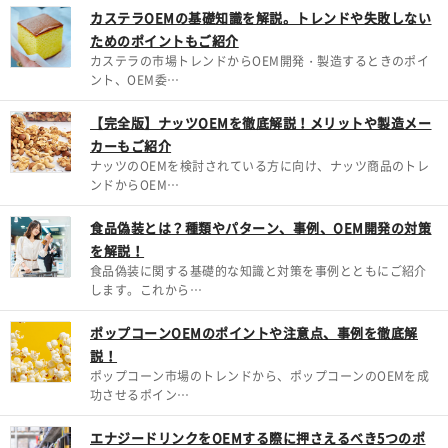
カステラOEMの基礎知識を解説。トレンドや失敗しない
ためのポイントもご紹介
カステラの市場トレンドからOEM開発・製造するときのポイ
ント、OEM委…
【完全版】ナッツOEMを徹底解説！メリットや製造メー
カーもご紹介
ナッツのOEMを検討されている方に向け、ナッツ商品のトレ
ンドからOEM…
食品偽装とは？種類やパターン、事例、OEM開発の対策
を解説！
食品偽装に関する基礎的な知識と対策を事例とともにご紹介
します。これから…
ポップコーンOEMのポイントや注意点、事例を徹底解
説！
ポップコーン市場のトレンドから、ポップコーンのOEMを成
功させるポイン…
エナジードリンクをOEMする際に押さえるべき5つのポ