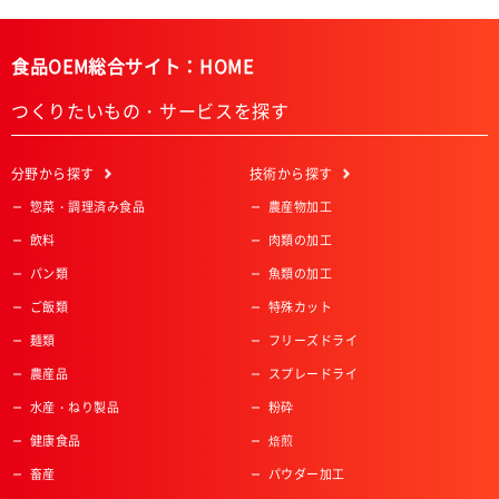
食品OEM総合サイト：HOME
つくりたいもの・サービスを探す
分野
から探す
技術
から探す
惣菜・調理済み食品
農産物加工
飲料
肉類の加工
パン類
魚類の加工
ご飯類
特殊カット
麺類
フリーズドライ
農産品
スプレードライ
水産・ねり製品
粉砕
健康食品
焙煎
畜産
パウダー加工