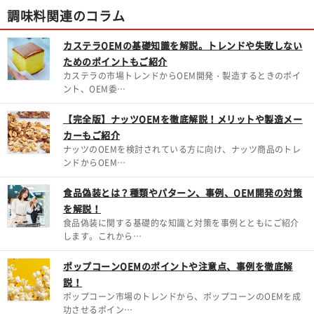
調味料関連のコラム
カステラOEMの基礎知識を解説。トレンドや失敗しない
ためのポイントもご紹介
カステラの市場トレンドからOEM開発・製造するときのポイ
ント、OEM委…
【完全版】ナッツOEMを徹底解説！メリットや製造メー
カーもご紹介
ナッツのOEMを検討されている方に向け、ナッツ商品のトレ
ンドからOEM…
食品偽装とは？種類やパターン、事例、OEM開発の対策
を解説！
食品偽装に関する基礎的な知識と対策を事例とともにご紹介
します。これから…
ポップコーンOEMのポイントや注意点、事例を徹底解
説！
ポップコーン市場のトレンドから、ポップコーンのOEMを成
功させるポイン…