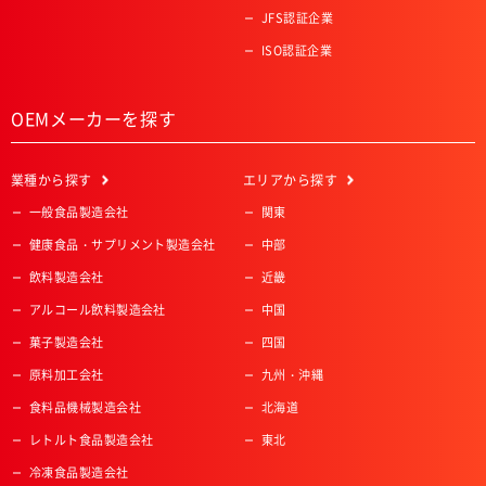
JFS認証企業
ISO認証企業
OEMメーカーを探す
業種
から探す
エリア
から探す
一般食品製造会社
関東
健康食品・サプリメント製造会社
中部
飲料製造会社
近畿
アルコール飲料製造会社
中国
菓子製造会社
四国
原料加工会社
九州・沖縄
食料品機械製造会社
北海道
レトルト食品製造会社
東北
冷凍食品製造会社