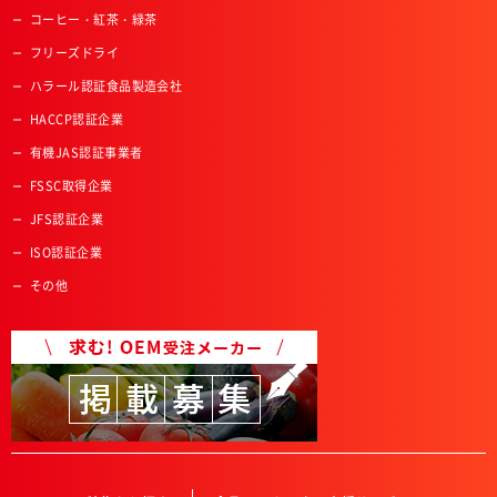
コーヒー・紅茶・緑茶
フリーズドライ
ハラール認証食品製造会社
HACCP認証企業
有機JAS認証事業者
FSSC取得企業
JFS認証企業
ISO認証企業
その他