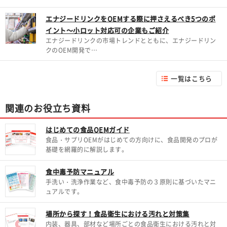
エナジードリンクをOEMする際に押さえるべき5つのポ
イント～小ロット対応可の企業もご紹介
エナジードリンクの市場トレンドとともに、エナジードリン
クのOEM開発で…
一覧はこちら
関連のお役立ち資料
はじめての食品OEMガイド
食品・サプリOEMがはじめての方向けに、食品開発のプロが
基礎を網羅的に解説します。
食中毒予防マニュアル
手洗い・洗浄作業など、食中毒予防の３原則に基づいたマニ
ュアルです。
場所から探す！食品衛生における汚れと対策集
内装、器具、部材など場所ごとの食品衛生における汚れと対