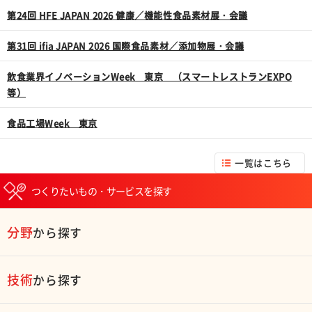
第24回 HFE JAPAN 2026 健康／機能性食品素材展・会議
第31回 ifia JAPAN 2026 国際食品素材／添加物展・会議
飲食業界イノベーションWeek 東京 （スマートレストランEXPO
等）
食品工場Week 東京
一覧はこちら
つくりたいもの・サービスを探す
分野
から探す
技術
から探す