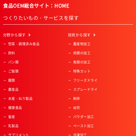
食品OEM総合サイト：HOME
つくりたいもの・サービスを探す
分野
から探す
技術
から探す
惣菜・調理済み食品
農産物加工
飲料
肉類の加工
パン類
魚類の加工
ご飯類
特殊カット
麺類
フリーズドライ
農産品
スプレードライ
水産・ねり製品
粉砕
健康食品
焙煎
畜産
パウダー加工
乳製品
ペースト加工
サプリメント
冷凍加工