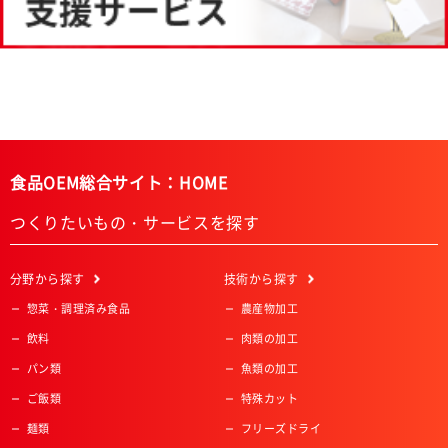
食品OEM総合サイト：HOME
つくりたいもの・サービスを探す
分野
から探す
技術
から探す
惣菜・調理済み食品
農産物加工
飲料
肉類の加工
パン類
魚類の加工
ご飯類
特殊カット
麺類
フリーズドライ