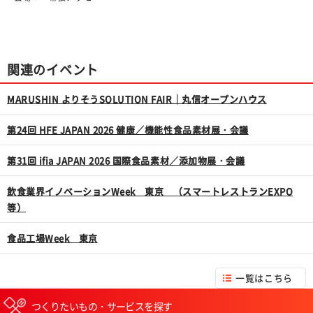
関連のイベント
MARUSHIN よりそうSOLUTION FAIR｜丸信オープンハウス
第24回 HFE JAPAN 2026 健康／機能性食品素材展・会議
第31回 ifia JAPAN 2026 国際食品素材／添加物展・会議
飲食業界イノベーションWeek 東京 （スマートレストランEXPO
等）
食品工場Week 東京
一覧はこちら
つくりたいもの・サービスを探す