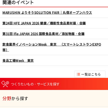
関連のイベント
MARUSHIN よりそうSOLUTION FAIR｜丸信オープンハウス
第24回 HFE JAPAN 2026 健康／機能性食品素材展・会議
第31回 ifia JAPAN 2026 国際食品素材／添加物展・会議
飲食業界イノベーションWeek 東京 （スマートレストランEXPO
等）
食品工場Week 東京
一覧はこちら
つくりたいもの・サービスを探す
分野
から探す