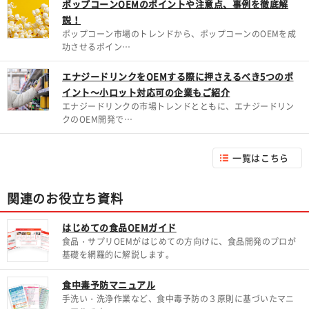
ポップコーンOEMのポイントや注意点、事例を徹底解
説！
ポップコーン市場のトレンドから、ポップコーンのOEMを成
功させるポイン…
エナジードリンクをOEMする際に押さえるべき5つのポ
イント～小ロット対応可の企業もご紹介
エナジードリンクの市場トレンドとともに、エナジードリン
クのOEM開発で…
一覧はこちら
関連のお役立ち資料
はじめての食品OEMガイド
食品・サプリOEMがはじめての方向けに、食品開発のプロが
基礎を網羅的に解説します。
食中毒予防マニュアル
手洗い・洗浄作業など、食中毒予防の３原則に基づいたマニ