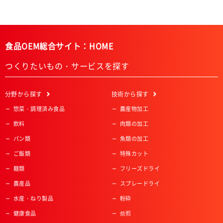
食品OEM総合サイト：HOME
つくりたいもの・サービスを探す
分野
から探す
技術
から探す
惣菜・調理済み食品
農産物加工
飲料
肉類の加工
パン類
魚類の加工
ご飯類
特殊カット
麺類
フリーズドライ
農産品
スプレードライ
水産・ねり製品
粉砕
健康食品
焙煎