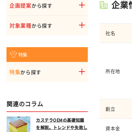
企業
企画提案
から探す
対象業種
から探す
社名
特集
所在地
特集
から探す
関連のコラム
創立
カステラOEMの基礎知識
を解説。トレンドや失敗し
資本金