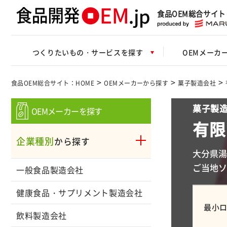
食品OEM総合サイト
つくりたいもの・サービスを探す
OEMメーカ
>
>
>
食品OEM総合サイト：HOME
OEMメーカーから探す
菓子製造会社
菓子製造
OEMメーカーを探す
有限
企業種別
から探す
大分県湯
ご当地
一般食品製造会社
健康食品・サプリメント製造会社
最小
飲料製造会社