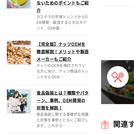
ないためのポイントもご紹
介
カステラの市場トレンドからO
EM開発・製造するときのポイ
ント、OEM委…
【完全版】ナッツOEMを
徹底解説！メリットや製造
メーカーもご紹介
ナッツのOEMを検討されてい
る方に向け、ナッツ商品のトレ
ンドからOEM…
食品偽装とは？種類やパタ
ーン、事例、OEM開発の
対策を解説！
食品偽装に関する基礎的な知識
と対策を事例とともにご紹介し
関連
ます。これから…