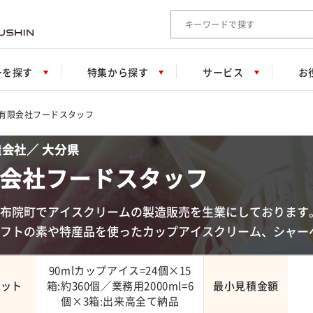
検索キーワード入力
ーを探す
特集から探す
サービス
お
有限会社フードスタッフ
会社／ 大分県
会社フードスタッフ
布院町でアイスクリームの製造販売を生業にしております
ソフトの素や特産品を使ったカップアイスクリーム、シャー
90mlカップアイス=24個×15
ロット
箱:約360個／業務用2000ml=6
最小見積金額
個×3箱:出来高全て納品