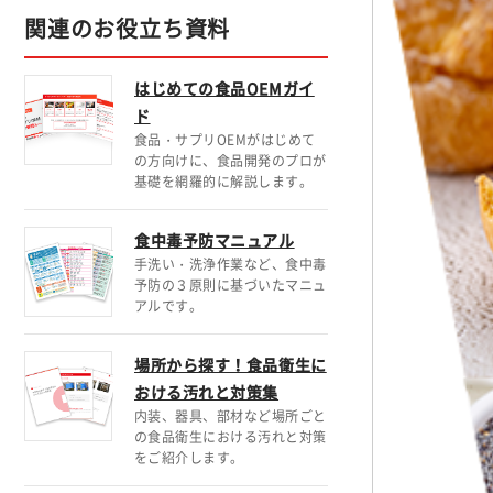
関連のお役立ち資料
はじめての食品OEMガイ
ド
食品・サプリOEMがはじめて
の方向けに、食品開発のプロが
基礎を網羅的に解説します。
食中毒予防マニュアル
手洗い・洗浄作業など、食中毒
予防の３原則に基づいたマニュ
アルです。
場所から探す！食品衛生に
おける汚れと対策集
内装、器具、部材など場所ごと
の食品衛生における汚れと対策
をご紹介します。