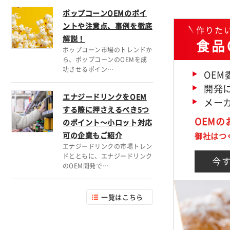
ポップコーンOEMのポイ
ントや注意点、事例を徹底
作りた
解説！
食品
ポップコーン市場のトレンドか
ら、ポップコーンのOEMを成
功させるポイン…
OE
開発に
エナジードリンクをOEM
メー
する際に押さえるべき5つ
OEM
のポイント～小ロット対応
御社はつ
可の企業もご紹介
エナジードリンクの市場トレン
ドとともに、エナジードリンク
今
のOEM開発で…
一覧はこちら