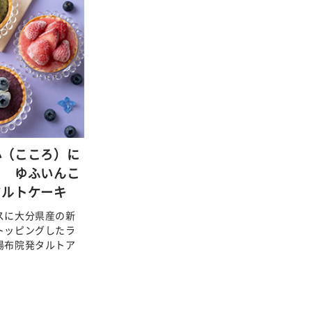
心（こころ）に
 ゆふいんこ
タルトケーキ
スに大分県産の新
トッピングしたラ
湯布院発タルトア