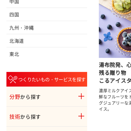
中国
四国
九州・沖縄
北海道
東北
湯布院発、
残る贈り物
つくりたいもの・サービスを探す
こるアイス
濃厚ミルクアイ
分野
から探す
鮮なフルーツを
グジュアリーな
イス。
技術
から探す