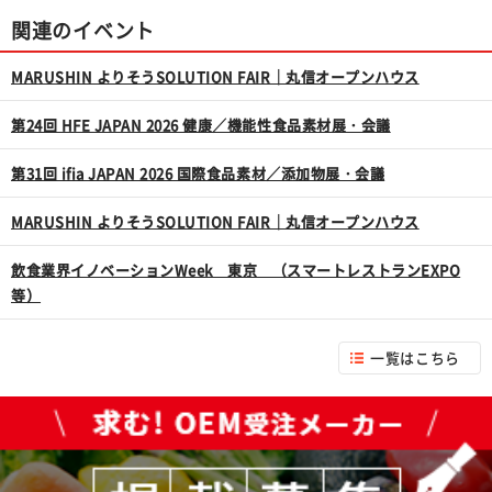
関連のイベント
MARUSHIN よりそうSOLUTION FAIR｜丸信オープンハウス
第24回 HFE JAPAN 2026 健康／機能性食品素材展・会議
第31回 ifia JAPAN 2026 国際食品素材／添加物展・会議
MARUSHIN よりそうSOLUTION FAIR｜丸信オープンハウス
飲食業界イノベーションWeek 東京 （スマートレストランEXPO
等）
一覧はこちら