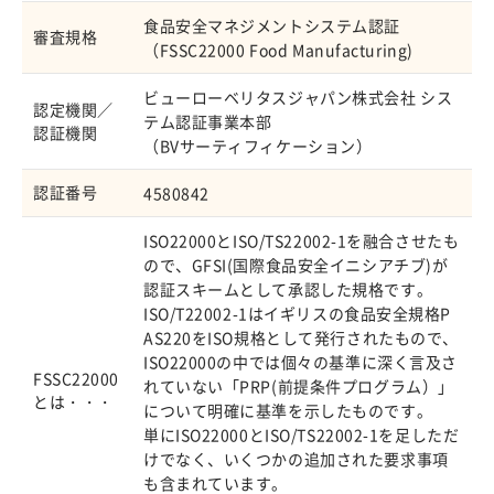
食品安全マネジメントシステム認証
審査規格
（FSSC22000 Food Manufacturing)
ビューローベリタスジャパン株式会社 シス
認定機関／
テム認証事業本部
認証機関
（BVサーティフィケーション）
認証番号
4580842
ISO22000とISO/TS22002-1を融合させたも
ので、GFSI(国際食品安全イニシアチブ)が
認証スキームとして承認した規格です。
ISO/T22002-1はイギリスの食品安全規格P
AS220をISO規格として発行されたもので、
ISO22000の中では個々の基準に深く言及さ
FSSC22000
れていない「PRP(前提条件プログラム）」
とは・・・
について明確に基準を示したものです。
単にISO22000とISO/TS22002-1を足しただ
けでなく、いくつかの追加された要求事項
も含まれています。