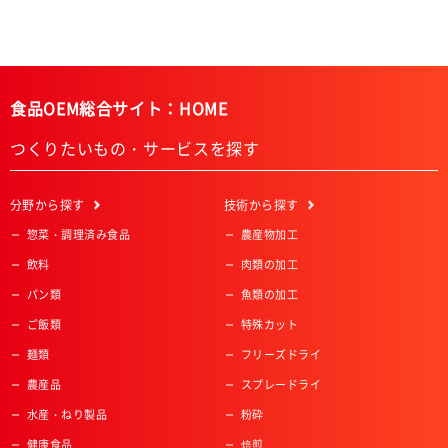
食品OEM総合サイト：HOME
つくりたいもの・サービスを探す
分野
から探す
技術
から探す
惣菜・調理済み食品
農産物加工
飲料
肉類の加工
パン類
魚類の加工
ご飯類
特殊カット
麺類
フリーズドライ
農産品
スプレードライ
水産・ねり製品
粉砕
健康食品
焙煎