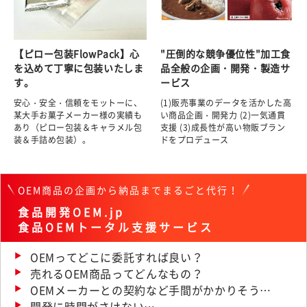
【ピロー包装FlowPack】心
"圧倒的な競争優位性"加工食
を込めて丁寧に包装いたしま
品全般の企画・開発・製造サ
す。
ービス
安心・安全・信頼をモットーに、
(1)販売事業のデータを活かした高
某大手お菓子メーカー様の実績も
い商品企画・開発力 (2)一気通貫
あり（ピロー包装＆キャラメル包
支援 (3)成長性が高い物販ブラン
装＆手詰め包装）。
ドをプロデュース
OEM商品の企画から納品までまるごと代行！
食品開発OEM.jp
食品OEMトータル支援サービス
OEMってどこに委託すれば良い？
売れるOEM商品ってどんなもの？
OEMメーカーとの契約など手間がかかりそう…
開発に時間がさけない…