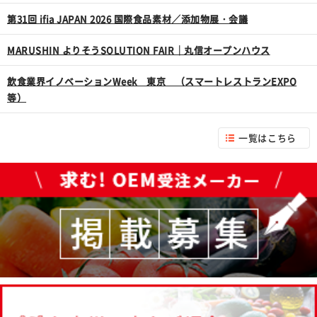
第31回 ifia JAPAN 2026 国際食品素材／添加物展・会議
MARUSHIN よりそうSOLUTION FAIR｜丸信オープンハウス
飲食業界イノベーションWeek 東京 （スマートレストランEXPO
等）
一覧はこちら