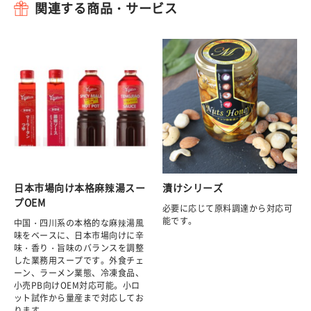
関連する商品・サービス
日本市場向け本格麻辣湯スー
漬けシリーズ
プOEM
必要に応じて原料調達から対応可
能です。
中国・四川系の本格的な麻辣湯風
味をベースに、日本市場向けに辛
味・香り・旨味のバランスを調整
した業務用スープです。外食チェ
ーン、ラーメン業態、冷凍食品、
小売PB向けOEM対応可能。小ロ
ット試作から量産まで対応してお
ります。