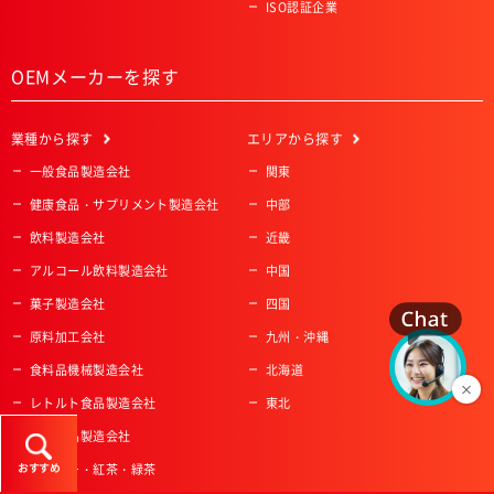
ISO認証企業
OEMメーカーを探す
業種
から探す
エリア
から探す
一般食品製造会社
関東
健康食品・サプリメント製造会社
中部
飲料製造会社
近畿
アルコール飲料製造会社
中国
菓子製造会社
四国
原料加工会社
九州・沖縄
食料品機械製造会社
北海道
レトルト食品製造会社
東北
冷凍食品製造会社
おすすめ
コーヒー・紅茶・緑茶