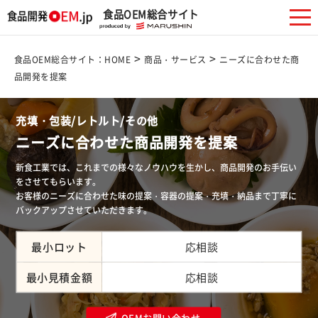
食品OEM総合サイト
>
>
食品OEM総合サイト：HOME
商品・サービス
ニーズに合わせた商
品開発を提案
充填・包装/レトルト/その他
ニーズに合わせた商品開発を提案
新食工業では、これまでの様々なノウハウを生かし、商品開発のお手伝い
をさせてもらいます。
お客様のニーズに合わせた味の提案・容器の提案・充填・納品まで丁寧に
バックアップさせていただきます。
最小ロット
応相談
最小見積金額
応相談
OEMお問い合わせ