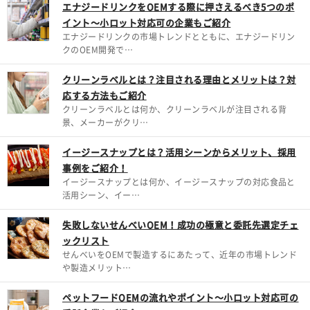
エナジードリンクをOEMする際に押さえるべき5つのポ
イント～小ロット対応可の企業もご紹介
エナジードリンクの市場トレンドとともに、エナジードリン
クのOEM開発で…
クリーンラベルとは？注目される理由とメリットは？対
応する方法もご紹介
クリーンラベルとは何か、クリーンラベルが注目される背
景、メーカーがクリ…
イージースナップとは？活用シーンからメリット、採用
事例をご紹介！
イージースナップとは何か、イージースナップの対応食品と
活用シーン、イー…
失敗しないせんべいOEM！成功の極意と委託先選定チェ
ックリスト
せんべいをOEMで製造するにあたって、近年の市場トレンド
や製造メリット…
ペットフードOEMの流れやポイント～小ロット対応可の