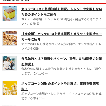
カステラOEMの基礎知識を解説。トレンドや失敗しない
ためのポイントもご紹介
カステラの市場トレンドからOEM開発・製造するときのポイ
ント、OEM委…
【完全版】ナッツOEMを徹底解説！メリットや製造メー
カーもご紹介
ナッツのOEMを検討されている方に向け、ナッツ商品のトレ
ンドからOEM…
食品偽装とは？種類やパターン、事例、OEM開発の対策
を解説！
食品偽装に関する基礎的な知識と対策を事例とともにご紹介
します。これから…
ポップコーンOEMのポイントや注意点、事例を徹底解
説！
ポップコーン市場のトレンドから、ポップコーンのOEMを成
功させるポイン…