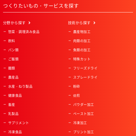
つくりたいもの・サービスを探す
分野
から探す
技術
から探す
惣菜・調理済み食品
農産物加工
飲料
肉類の加工
パン類
魚類の加工
ご飯類
特殊カット
麺類
フリーズドライ
農産品
スプレードライ
水産・ねり製品
粉砕
健康食品
焙煎
畜産
パウダー加工
乳製品
ペースト加工
サプリメント
冷凍加工
冷凍食品
プリント加工