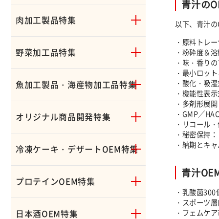
青汁のO
肉加工製品特集
以下、青汁の
・原料トレー
野菜加工品特集
・粉砕度＆溶
・味・香りの
・最小ロット
・酸化・吸湿
魚加工製品・海産物加工品特集
・機能性表示
・多剤形展開
・GMP／H
オリジナル商品開発特集
・リコール・
・秘密保持：
・納期とキャ
冷凍ケーキ・デザートOEM特集
青汁OE
プロテインOEM特集
・乳酸菌30
・スポーツ層
・フェムケア
日本酒OEM特集