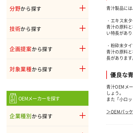
分野
青汁製品には
から探す
・エキス末タ
青汁の原料と
技術
から探す
い特長があり
・粉砕末タイ
企画提案
から探す
青汁の原料と
長があります
対象業種
から探す
優良な青
青汁OEMメ
しょう。
OEMメーカーを探す
また「小ロッ
＞OEMパッ
企業種別
から探す