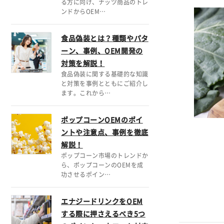
る方に向け、ナッツ商品のトレ
ンドからOEM…
食品偽装とは？種類やパタ
ーン、事例、OEM開発の
対策を解説！
食品偽装に関する基礎的な知識
と対策を事例とともにご紹介し
ます。これから…
ポップコーンOEMのポイ
ントや注意点、事例を徹底
解説！
ポップコーン市場のトレンドか
ら、ポップコーンのOEMを成
功させるポイン…
エナジードリンクをOEM
する際に押さえるべき5つ