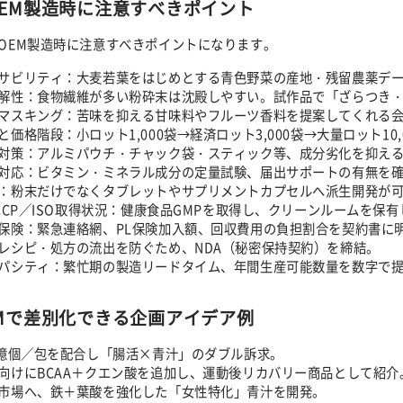
EM製造時に注意すべきポイント
OEM製造時に注意すべきポイントになります。
サビリティ：大麦若葉をはじめとする青色野菜の産地・残留農薬デー
解性：食物繊維が多い粉砕末は沈殿しやすい。試作品で「ざらつき
マスキング：苦味を抑える甘味料やフルーツ香料を提案してくれる
と価格階段：小ロット1,000袋→経済ロット3,000袋→大量ロット1
対策：アルミパウチ・チャック袋・スティック等、成分劣化を抑え
対応：ビタミン・ミネラル成分の定量試験、届出サポートの有無を
：粉末だけでなくタブレットやサプリメントカプセルへ派生開発が
ACCP／ISO取得状況：健康食品GMPを取得し、クリーンルームを保
保険：緊急連絡網、PL保険加入額、回収費用の負担割合を契約書に
レシピ・処方の流出を防ぐため、NDA（秘密保持契約）を締結。
パシティ：繁忙期の製造リードタイム、年間生産可能数量を数字で
Mで差別化できる企画アイデア例
0億個／包を配合し「腸活×青汁」のダブル訴求。
向けにBCAA＋クエン酸を追加し、運動後リカバリー商品として紹介
市場へ、鉄＋葉酸を強化した「女性特化」青汁を開発。