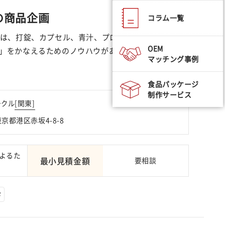
の商品企画
コラム一覧
ルは、打錠、カプセル、青汁、プロテイン、その他粉末
OEM
」をかなえるためのノウハウがあります。
マッチング事例
食品パッケージ
制作サービス
[
関東
]
ークル
 東京都港区赤坂4-8-8
よるた
最小見積金額
要相談
ド