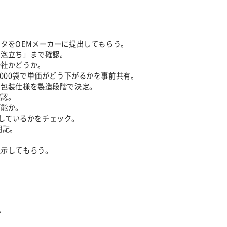
タをOEMメーカーに提出してもらう。
・泡立ち」まで確認。
会社かどうか。
0,000袋で単価がどう下がるかを事前共有。
る包装仕様を製造段階で決定。
確認。
可能か。
有しているかをチェック。
明記。
提示してもらう。
。