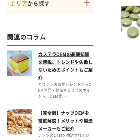
エリア
から探す
関連のコラム
カステラOEMの基礎知識
を解説。トレンドや失敗し
ないためのポイントもご紹
介
カステラの市場トレンドからO
EM開発・製造するときのポイ
ント、OEM委…
【完全版】ナッツOEMを
徹底解説！メリットや製造
メーカーもご紹介
ナッツのOEMを検討されてい