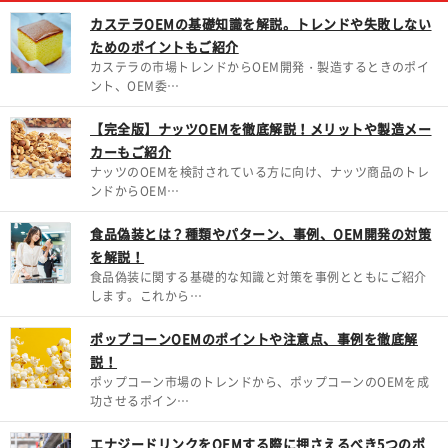
カステラOEMの基礎知識を解説。トレンドや失敗しない
ためのポイントもご紹介
カステラの市場トレンドからOEM開発・製造するときのポイ
ント、OEM委…
【完全版】ナッツOEMを徹底解説！メリットや製造メー
カーもご紹介
ナッツのOEMを検討されている方に向け、ナッツ商品のトレ
ンドからOEM…
食品偽装とは？種類やパターン、事例、OEM開発の対策
を解説！
食品偽装に関する基礎的な知識と対策を事例とともにご紹介
します。これから…
ポップコーンOEMのポイントや注意点、事例を徹底解
説！
ポップコーン市場のトレンドから、ポップコーンのOEMを成
功させるポイン…
エナジードリンクをOEMする際に押さえるべき5つのポ