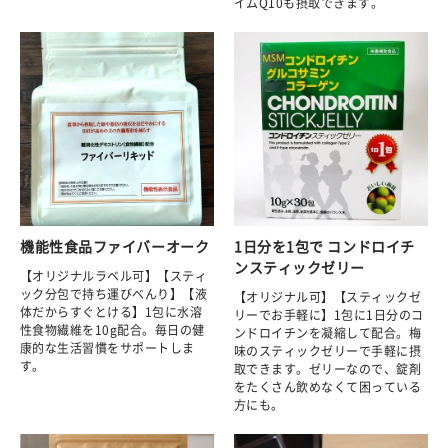
イムQ10も摂取できます。
機能性食品ファイバーオーク
1日分を1包で コンドロイチ
ンスティックゼリー
【オリジナルラベル可】【スティ
ック分包で持ち運びべんり】【液
【オリジナル可】【スティックゼ
体だからすぐとける】1包に水溶
リーでお手軽に】1包に1日分のコ
性食物繊維を10g配合。毎日の健
ンドロイチンを凝縮して配合。梅
康的な生活習慣をサポートしま
味のスティックゼリーで手軽に摂
す。
取できます。ゼリーなので、錠剤
をたくさん飲めなくて困っている
方にも。