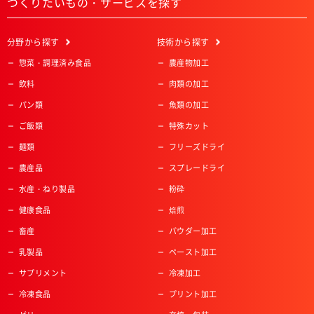
つくりたいもの・サービスを探す
分野
から探す
技術
から探す
惣菜・調理済み食品
農産物加工
飲料
肉類の加工
パン類
魚類の加工
ご飯類
特殊カット
麺類
フリーズドライ
農産品
スプレードライ
水産・ねり製品
粉砕
健康食品
焙煎
畜産
パウダー加工
乳製品
ペースト加工
サプリメント
冷凍加工
冷凍食品
プリント加工