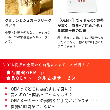
グルテン＆シュガーフリーグ
【OEM可】でんぷんの分解能
ラノラ
が高く、あま~い甘酒が作れ
る乾燥米麹の卸売
小麦と砂糖を使わない、米ぬかと
フルーツの栄養満点ヘルシーグラ
秋田県産の米麹。甘い甘酒が作れ
ノラ。
るだけでなく、様々なお料理にも
活用できます。
OEM商品の企画から納品までまるごと代行！
食品開発OEM.jp
食品OEMトータル支援サービス
OEMってどこに委託すれば良い？
売れるOEM商品ってどんなもの？
OEMメーカーとの契約など手間がかかりそう…
開発に時間がさけない…