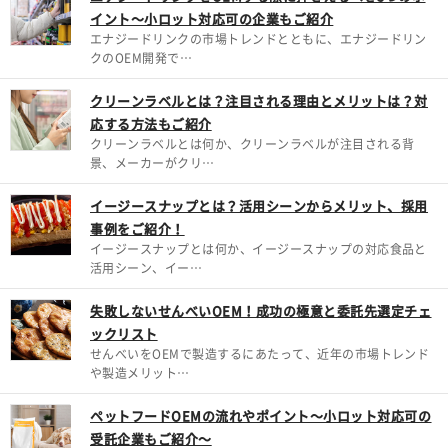
イント～小ロット対応可の企業もご紹介
エナジードリンクの市場トレンドとともに、エナジードリン
クのOEM開発で…
クリーンラベルとは？注目される理由とメリットは？対
応する方法もご紹介
クリーンラベルとは何か、クリーンラベルが注目される背
景、メーカーがクリ…
イージースナップとは？活用シーンからメリット、採用
事例をご紹介！
イージースナップとは何か、イージースナップの対応食品と
活用シーン、イー…
失敗しないせんべいOEM！成功の極意と委託先選定チェ
ックリスト
せんべいをOEMで製造するにあたって、近年の市場トレンド
や製造メリット…
ペットフードOEMの流れやポイント～小ロット対応可の
受託企業もご紹介～