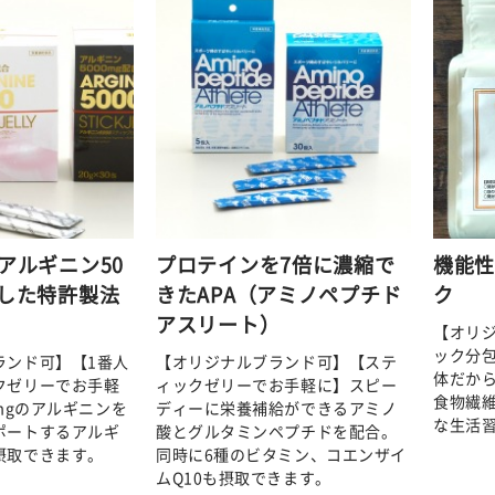
にアルギニン50
プロテインを7倍に濃縮で
機能
合した特許製法
きたAPA（アミノペプチド
ク
アスリート）
【オリ
ック分
ランド可】【1番人
【オリジナルブランド可】【ステ
体だか
クゼリーでお手軽
ィックゼリーでお手軽に】スピー
食物繊維
0mgのアルギニンを
ディーに栄養補給ができるアミノ
な生活
ポートするアルギ
酸とグルタミンペプチドを配合。
摂取できます。
同時に6種のビタミン、コエンザイ
ムQ10も摂取できます。