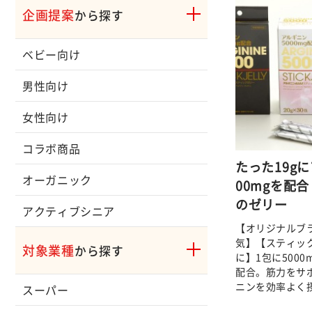
企画提案
から探す
ベビー向け
男性向け
女性向け
コラボ商品
たった19g
オーガニック
00mgを配
のゼリー
アクティブシニア
【オリジナルブ
気】【スティッ
対象業種
から探す
に】1包に500
配合。筋力をサ
ニンを効率よく
スーパー