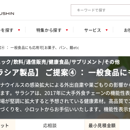
検索キーワード入力
ーを探す
特集から探す
サービス
お
④ ： 一般食品にも応用可[お菓子、パン、麺etc
ック/飲料/通信販売/健康食品/サプリメント/その他
ラシア製品】 ご提案④ ： 一般食品に
ナウイルスの感染拡大による外出自粛や巣ごもりの影響か
ます。サラシアは、2017年に大手外食チェーンの機能性
場が堅調に拡大すると予想されている健康素材。高品質で
づくりを、小ロットからお手伝いいたします。機能性表示
ロット
応相談
最小見積金額