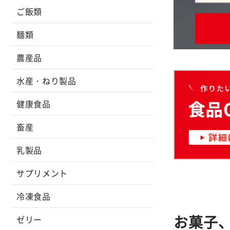
ご飯類
麺類
農産品
水産・ねり製品
健康食品
畜産
乳製品
サプリメント
冷凍食品
お菓子
ゼリー