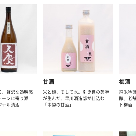
甘酒
梅酒
る、贅沢な透明感
米と麹、そして水。引き算の美学
純米吟
シーンに寄り添
が生んだ、早川酒造部が仕込む
醇。老
ジナル清酒
「本物の甘酒」
ト梅酒