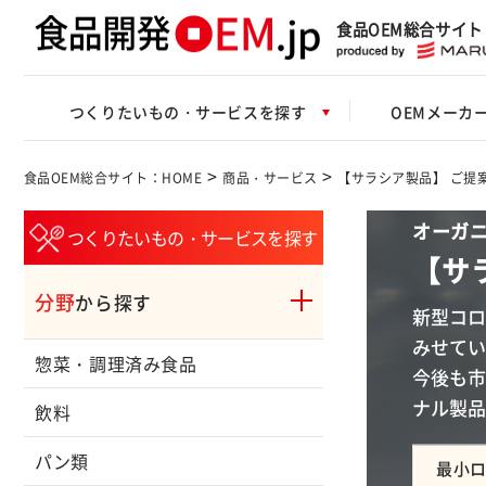
食品OEM総合サイト
つくりたいもの・サービスを探す
OEMメーカ
>
>
食品OEM総合サイト：HOME
商品・サービス
【サラシア製品】 ご提案
オーガニ
つくりたいもの・サービスを探す
【サ
分野
から探す
新型コロ
みせてい
惣菜・調理済み食品
今後も市
ナル製品
飲料
パン類
最小