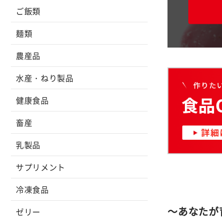
ご飯類
麺類
農産品
水産・ねり製品
健康食品
畜産
乳製品
サプリメント
冷凍食品
～あなたが
ゼリー