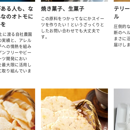
がある人も、な
焼き菓子、生菓子
テリ
んなのオトモに
ル
この原料をつかってなにかスイー
子を
ツを作りたい！というざっくりと
圧倒的
したお問い合わせでも大丈夫で
断のヘ
以上に渡る自社農園
す。
まさに
の実績と、アレル
届けし
子への情熱を組み
ゲンフリーやビー
ーツ開発におい
を最大限に活用し
に取り組んでいま