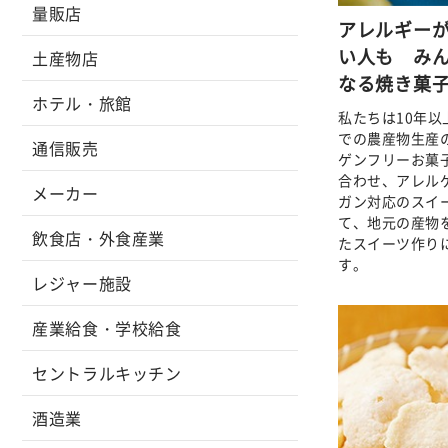
量販店
アレルギー
い人も み
土産物店
なる焼き菓
ホテル・旅館
私たちは10年
での農産物生産
通信販売
ゲンフリーお菓
合わせ、アレル
メーカー
ガン対応のスイ
て、地元の産物
飲食店・外食産業
たスイーツ作り
す。
レジャー施設
産業給食・学校給食
セントラルキッチン
酒造業