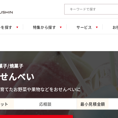
検索キーワード入力
ーを探す
特集から探す
サービス
お
菓子/焼菓子
せんべい
育てたお野菜や果物などをおせんべいに
ロット
応相談
最小見積金額