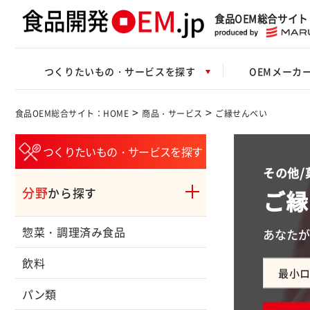
食品OEM総合サイト
つくりたいもの・サービスを探す
OEMメーカ
>
>
食品OEM総合サイト：HOME
商品・サービス
ご縁せんべい
つくりたいもの・サービスを探す
その他/
分野
ご縁
から探す
惣菜・調理済み食品
あなたが
飲料
最小
パン類