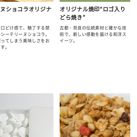
ーヌショコラオリジナ
オリジナル焼印“ロゴ入り
どら焼き”
な口どけ感で、魅了する禁
古都・奈良の伝統素材と確かな技
ルシーテリーヌショコラ。
術で、新しい感動を届ける和洋ス
沼ってしまう美味しさをお
イーツ。
ます。