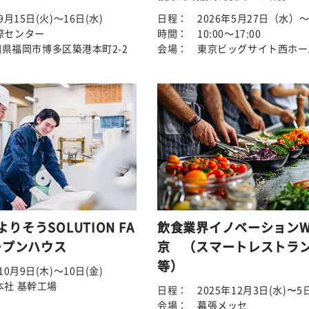
月15日(火)～16日(水)
日程： 2026年5月27日（水）
際センター
時間： 10:00～17:00
 福岡県福岡市博多区築港本町2-2
会場： 東京ビッグサイト西ホー
 よりそうSOLUTION FA
飲食業界イノベーションW
ープンハウス
京 （スマートレストラン
等）
0月9日(木)～10日(金)
本社 基幹工場
日程： 2025年12月3日(水)〜5日
会場： 幕張メッセ