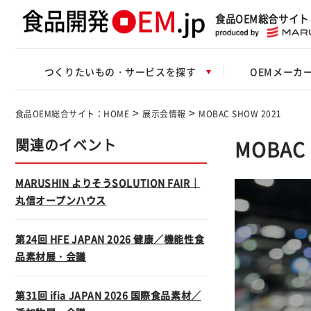
食品OEM総合サイト
つくりたいもの・サービスを探す
OEMメーカ
>
>
食品OEM総合サイト：HOME
展示会情報
MOBAC SHOW 2021
関連のイベント
MOBAC 
MARUSHIN よりそうSOLUTION FAIR｜
丸信オープンハウス
第24回 HFE JAPAN 2026 健康／機能性食
品素材展・会議
第31回 ifia JAPAN 2026 国際食品素材／