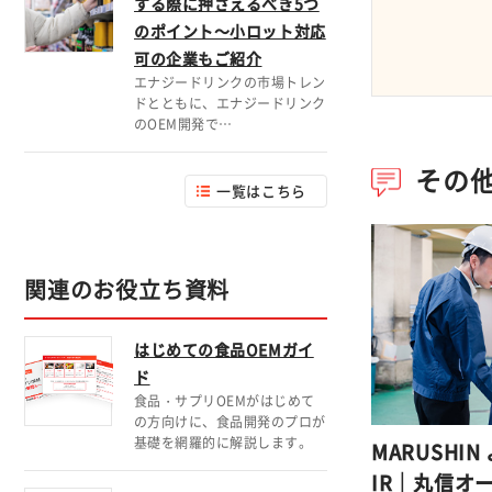
する際に押さえるべき5つ
のポイント～小ロット対応
可の企業もご紹介
エナジードリンクの市場トレン
ドとともに、エナジードリンク
のOEM開発で…
その
一覧はこちら
関連のお役立ち資料
はじめての食品OEMガイ
ド
食品・サプリOEMがはじめて
の方向けに、食品開発のプロが
基礎を網羅的に解説します。
MARUSHIN
IR｜丸信オ