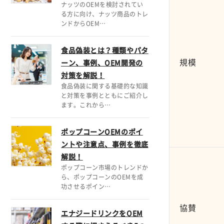
ナッツのOEMを検討されてい
る方に向け、ナッツ商品のトレ
ンドからOEM…
食品偽装とは？種類やパタ
規模
ーン、事例、OEM開発の
対策を解説！
食品偽装に関する基礎的な知識
と対策を事例とともにご紹介し
ます。これから…
ポップコーンOEMのポイ
ントや注意点、事例を徹底
解説！
ポップコーン市場のトレンドか
ら、ポップコーンのOEMを成
功させるポイン…
協賛
エナジードリンクをOEM