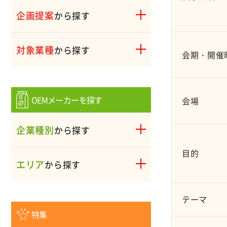
企画提案
から探す
対象業種
から探す
会期・開催
OEMメーカーを探す
会場
企業種別
から探す
目的
エリア
から探す
テーマ
特集