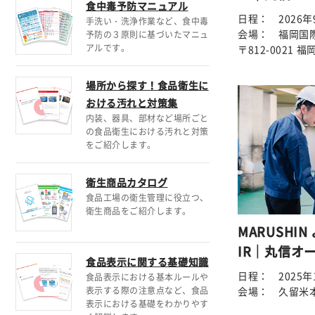
食中毒予防マニュアル
日程： 2026年9
手洗い・洗浄作業など、食中毒
会場： 福岡国
予防の３原則に基づいたマニュ
アルです。
〒812-0021
場所から探す！食品衛生に
おける汚れと対策集
内装、器具、部材など場所ごと
の食品衛生における汚れと対策
をご紹介します。
衛生商品カタログ
食品工場の衛生管理に役立つ、
衛生商品をご紹介します。
MARUSHIN
IR｜丸信オ
食品表示に関する基礎知識
日程： 2025年1
食品表示における基本ルールや
会場： 久留米
表示する際の注意点など、食品
表示における基礎をわかりやす