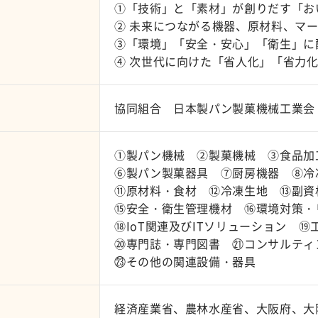
①「技術」と「素材」が創りだす「お
② 未来につながる機器、原材料、マ
③「環境」「安全・安心」「衛生」に
④ 次世代に向けた「省人化」「省力
協同組合 日本製パン製菓機械工業会
①製パン機械 ②製菓機械 ③食品加
⑥製パン製菓器具 ⑦厨房機器 ⑧冷
⑪原材料・食材 ⑫冷凍生地 ⑬副資
⑮安全・衛生管理機材 ⑯環境対策・
⑱IoT関連及びITソリューション 
⑳専門誌・専門図書 ㉑コンサルティ
㉓その他の関連設備・器具
経済産業省、農林水産省、大阪府、大