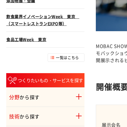
添加物展・会議
飲食業界イノベーションWeek 東京
（スマートレストランEXPO等）
食品工場Week 東京
MOBAC S
モバックショ
一覧はこちら
開展示される
つくりたいもの・サービスを探す
開催概
分野
から探す
技術
から探す
展示会名