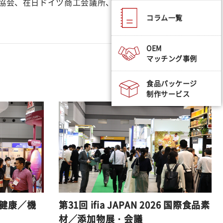
協会、在日ドイツ商工会議所、フランス見本市協会、
コラム一覧
OEM
マッチング事例
食品パッケージ
制作サービス
6 健康／機
第31回 ifia JAPAN 2026 国際食品素
材／添加物展・会議