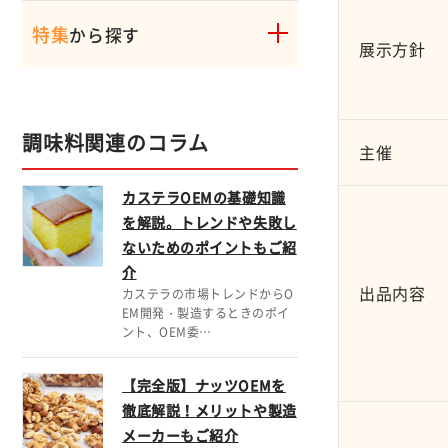
特集
から探す
展示方針
調味料関連のコラム
主催
カステラOEMの基礎知識
を解説。トレンドや失敗し
ないためのポイントもご紹
介
出品内容
カステラの市場トレンドからO
EM開発・製造するときのポイ
ント、OEM委…
【完全版】ナッツOEMを
徹底解説！メリットや製造
メーカーもご紹介