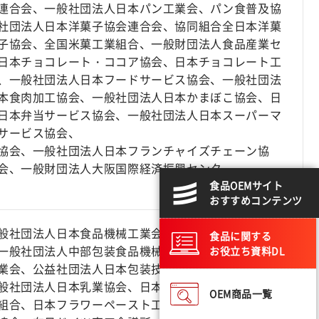
連合会、一般社団法人日本パン工業会、パン食普及協
社団法人日本洋菓子協会連合会、協同組合全日本洋菓
子協会、全国米菓工業組合、一般財団法人食品産業セ
日本チョコレート・ココア協会、日本チョコレート工
、一般社団法人日本フードサービス協会、一般社団法
本食肉加工協会、一般社団法人日本かまぼこ協会、日
日本弁当サービス協会、一般社団法人日本スーパーマ
サービス協会、
協会、一般社団法人日本フランチャイズチェーン協
会、一般財団法人大阪国際経済振興センター
食品OEMサイト
おすすめコンテンツ
般社団法人日本食品機械工業会、一般社団法人日本厨
食品に関する
一般社団法人中部包装食品機械工業会、製粉協会、日
お役立ち資料DL
業会、公益社団法人日本包装技術協会、関西製菓製パ
般社団法人日本乳業協会、日本香料工業会、一般社団
OEM商品一覧
組合、日本フラワーペースト工業会、アメリカ合衆国