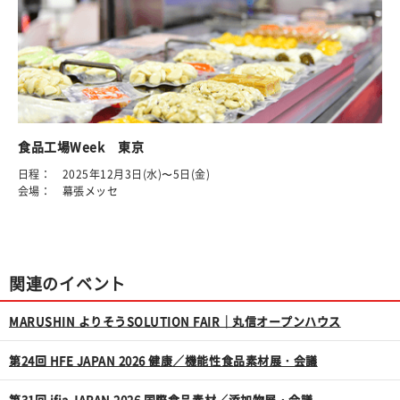
食品工場Week 東京
日程： 2025年12月3日(水)〜5日(金)
会場： 幕張メッセ
関連のイベント
MARUSHIN よりそうSOLUTION FAIR｜丸信オープンハウス
第24回 HFE JAPAN 2026 健康／機能性食品素材展・会議
第31回 ifia JAPAN 2026 国際食品素材／添加物展・会議