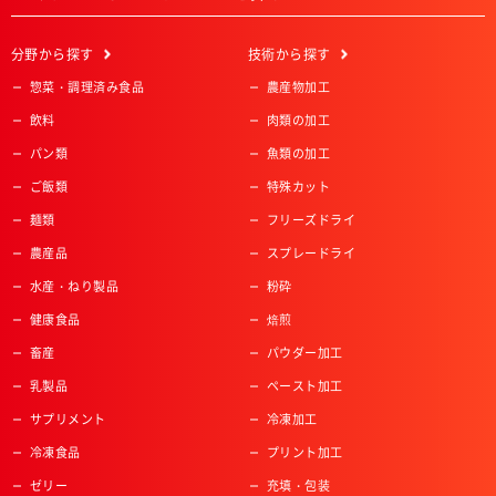
分野
から探す
技術
から探す
惣菜・調理済み食品
農産物加工
飲料
肉類の加工
パン類
魚類の加工
ご飯類
特殊カット
麺類
フリーズドライ
農産品
スプレードライ
水産・ねり製品
粉砕
健康食品
焙煎
畜産
パウダー加工
乳製品
ペースト加工
サプリメント
冷凍加工
冷凍食品
プリント加工
ゼリー
充填・包装