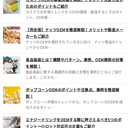
ためのポイントもご紹介
カステラの市場トレンドからOEM開発・製造するときのポイ
ント、OEM委…
【完全版】ナッツOEMを徹底解説！メリットや製造メー
カーもご紹介
ナッツのOEMを検討されている方に向け、ナッツ商品のトレ
ンドからOEM…
食品偽装とは？種類やパターン、事例、OEM開発の対策
を解説！
食品偽装に関する基礎的な知識と対策を事例とともにご紹介
します。これから…
ポップコーンOEMのポイントや注意点、事例を徹底解
説！
ポップコーン市場のトレンドから、ポップコーンのOEMを成
功させるポイン…
エナジードリンクをOEMする際に押さえるべき5つのポ
イント～小ロット対応可の企業もご紹介