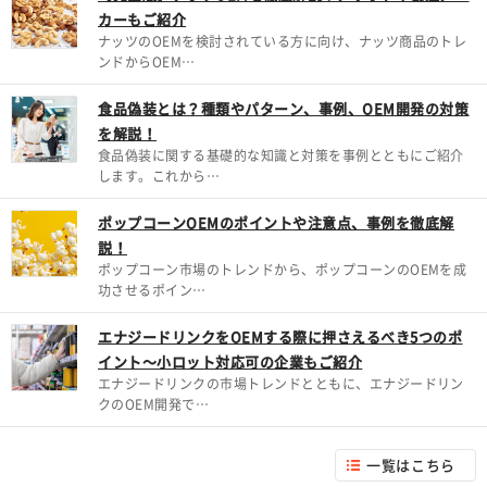
カーもご紹介
ナッツのOEMを検討されている方に向け、ナッツ商品のトレ
ンドからOEM…
食品偽装とは？種類やパターン、事例、OEM開発の対策
を解説！
食品偽装に関する基礎的な知識と対策を事例とともにご紹介
します。これから…
ポップコーンOEMのポイントや注意点、事例を徹底解
説！
ポップコーン市場のトレンドから、ポップコーンのOEMを成
功させるポイン…
エナジードリンクをOEMする際に押さえるべき5つのポ
イント～小ロット対応可の企業もご紹介
エナジードリンクの市場トレンドとともに、エナジードリン
クのOEM開発で…
一覧はこちら