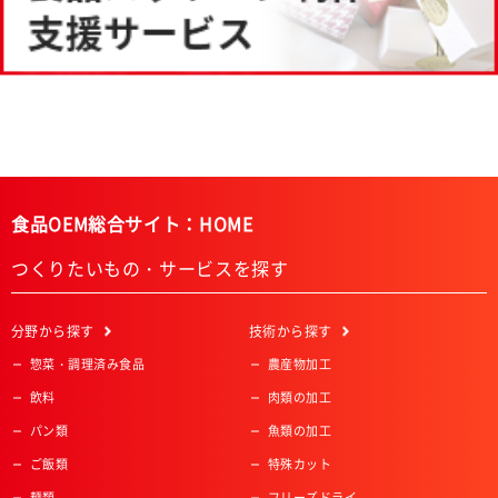
食品OEM総合サイト：HOME
つくりたいもの・サービスを探す
分野
から探す
技術
から探す
惣菜・調理済み食品
農産物加工
飲料
肉類の加工
パン類
魚類の加工
ご飯類
特殊カット
麺類
フリーズドライ