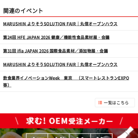
関連のイベント
MARUSHIN よりそうSOLUTION FAIR｜丸信オープンハウス
第24回 HFE JAPAN 2026 健康／機能性食品素材展・会議
第31回 ifia JAPAN 2026 国際食品素材／添加物展・会議
MARUSHIN よりそうSOLUTION FAIR｜丸信オープンハウス
飲食業界イノベーションWeek 東京 （スマートレストランEXPO
等）
一覧はこちら