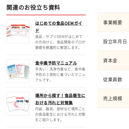
関連のお役立ち資料
事業概要
はじめての食品OEMガイ
ド
食品・サプリOEMがはじめて
設立年月日
の方向けに、食品開発のプロが
基礎を網羅的に解説します。
資本金
食中毒予防マニュアル
手洗い・洗浄作業など、食中毒
予防の３原則に基づいたマニュ
従業員数
アルです。
場所から探す！食品衛生に
売上規模
おける汚れと対策集
内装、器具、部材など場所ごと
の食品衛生における汚れと対策
をご紹介します。