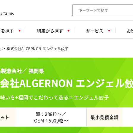
検索キーワード入力
ーを探す
特集から探す
サービス
お
>
社
株式会社ALGERNON エンジェル餃子
製造会社／ 福岡県
会社ALGERNON エンジェル
味いを+福岡でこだわって造る＝エンジェル餃子
卸：288粒～／
ロット
最小見積金額
OEM：5000粒～