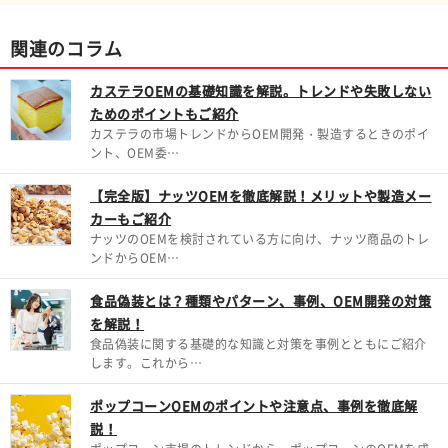
関連のコラム
カステラOEMの基礎知識を解説。トレンドや失敗しない
ためのポイントもご紹介
カステラの市場トレンドからOEM開発・製造するときのポイ
ント、OEM委…
【完全版】ナッツOEMを徹底解説！メリットや製造メー
カーもご紹介
ナッツのOEMを検討されている方に向け、ナッツ商品のトレ
ンドからOEM…
食品偽装とは？種類やパターン、事例、OEM開発の対策
を解説！
食品偽装に関する基礎的な知識と対策を事例とともにご紹介
します。これから…
ポップコーンOEMのポイントや注意点、事例を徹底解
説！