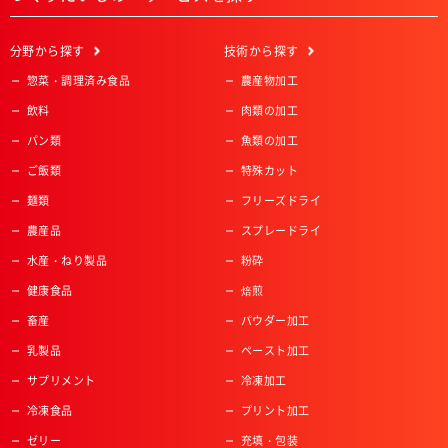
分野
から探す
技術
から探す
惣菜・調理済み食品
農産物加工
飲料
肉類の加工
パン類
魚類の加工
ご飯類
特殊カット
麺類
フリーズドライ
農産品
スプレードライ
水産・ねり製品
粉砕
健康食品
焙煎
畜産
パウダー加工
乳製品
ペースト加工
サプリメント
冷凍加工
冷凍食品
プリント加工
ゼリー
充填・包装