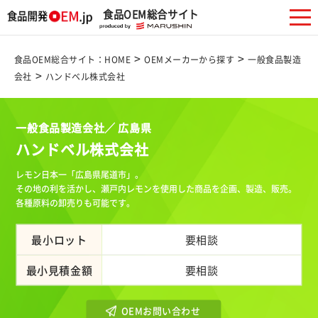
食品OEM総合サイト
>
>
食品OEM総合サイト：HOME
OEMメーカーから探す
一般食品製造
>
会社
ハンドベル株式会社
一般食品製造会社／ 広島県
ハンドベル株式会社
レモン日本一「広島県尾道市」。
その地の利を活かし、瀬戸内レモンを使用した商品を企画、製造、販売。
各種原料の卸売りも可能です。
最小ロット
要相談
最小見積金額
要相談
OEMお問い合わせ