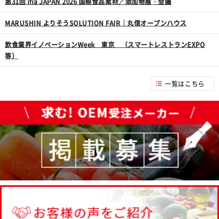
第31回 ifia JAPAN 2026 国際食品素材／添加物展・会議
MARUSHIN よりそうSOLUTION FAIR｜丸信オープンハウス
飲食業界イノベーションWeek 東京 （スマートレストランEXPO
等）
一覧はこちら