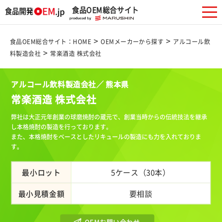
食品OEM総合サイト
>
>
食品OEM総合サイト：HOME
OEMメーカーから探す
アルコール飲
>
料製造会社
常楽酒造 株式会社
アルコール飲料製造会社／ 熊本県
常楽酒造 株式会社
弊社は大正元年創業の球磨焼酎の蔵元で、創業当時からの伝統技法を継承
し本格焼酎の製造を行っております。
また、本格焼酎をベースとしたリキュールの製造にも力を入れておりま
す。
最小ロット
5ケース（30本）
最小見積金額
要相談
OEMお問い合わせ