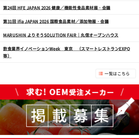
第24回 HFE JAPAN 2026 健康／機能性食品素材展・会議
第31回 ifia JAPAN 2026 国際食品素材／添加物展・会議
MARUSHIN よりそうSOLUTION FAIR｜丸信オープンハウス
飲食業界イノベーションWeek 東京 （スマートレストランEXPO
等）
一覧はこちら