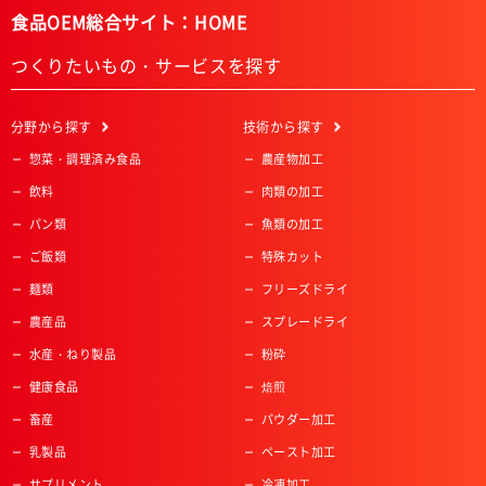
食品OEM総合サイト：HOME
つくりたいもの・サービスを探す
分野
から探す
技術
から探す
惣菜・調理済み食品
農産物加工
飲料
肉類の加工
パン類
魚類の加工
ご飯類
特殊カット
麺類
フリーズドライ
農産品
スプレードライ
水産・ねり製品
粉砕
健康食品
焙煎
畜産
パウダー加工
乳製品
ペースト加工
サプリメント
冷凍加工