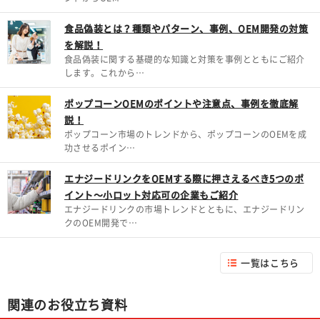
食品偽装とは？種類やパターン、事例、OEM開発の対策
を解説！
食品偽装に関する基礎的な知識と対策を事例とともにご紹介
します。これから…
ポップコーンOEMのポイントや注意点、事例を徹底解
説！
ポップコーン市場のトレンドから、ポップコーンのOEMを成
功させるポイン…
エナジードリンクをOEMする際に押さえるべき5つのポ
イント～小ロット対応可の企業もご紹介
エナジードリンクの市場トレンドとともに、エナジードリン
クのOEM開発で…
一覧はこちら
関連のお役立ち資料