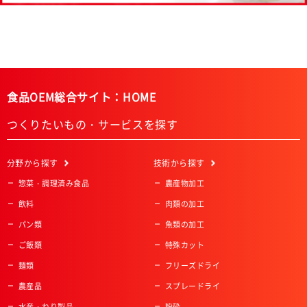
食品OEM総合サイト：HOME
つくりたいもの・サービスを探す
分野
から探す
技術
から探す
惣菜・調理済み食品
農産物加工
飲料
肉類の加工
パン類
魚類の加工
ご飯類
特殊カット
麺類
フリーズドライ
農産品
スプレードライ
水産・ねり製品
粉砕