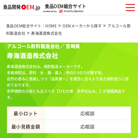
食品OEM総合サイト
>
>
食品OEM総合サイト：HOME
OEMメーカーから探す
アルコール飲
>
料製造会社
寿海酒造株式会社
アルコール飲料製造会社／ 宮崎県
寿海酒造株式会社
寿海酒造株式会社は、焼酎製造メーカーです。
本格焼酎は、原料・水・麹・蔵人・時の5つの力が醸す味。
自然の恵みに感謝しつつ「品質第一」を理念に日々より良き焼酎造りに努
めております。
赤芋焼酎の元祖とも云うべき【ひむか寿 赤芋仕込み。】が旗艦商品で
す。
最小ロット
応相談
最小見積金額
応相談