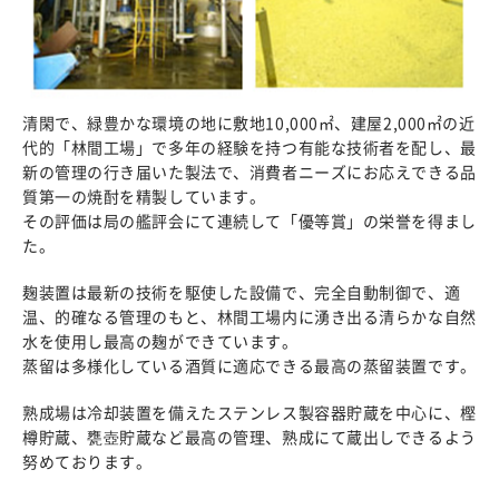
清閑で、緑豊かな環境の地に敷地10,000㎡、建屋2,000㎡の近
代的「林間工場」で多年の経験を持つ有能な技術者を配し、最
新の管理の行き届いた製法で、消費者ニーズにお応えできる品
質第一の焼酎を精製しています。
その評価は局の艦評会にて連続して「優等賞」の栄誉を得まし
た。
麹装置は最新の技術を駆使した設備で、完全自動制御で、適
温、的確なる管理のもと、林間工場内に湧き出る清らかな自然
水を使用し最高の麹ができています。
蒸留は多様化している酒質に適応できる最高の蒸留装置です。
熟成場は冷却装置を備えたステンレス製容器貯蔵を中心に、樫
樽貯蔵、甕壺貯蔵など最高の管理、熟成にて蔵出しできるよう
努めております。