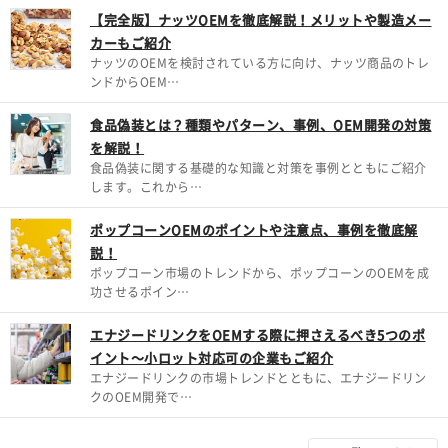
【完全版】ナッツOEMを徹底解説！メリットや製造メー
カーもご紹介
ナッツのOEMを検討されている方に向け、ナッツ商品のトレ
ンドからOEM…
食品偽装とは？種類やパターン、事例、OEM開発の対策
を解説！
食品偽装に関する基礎的な知識と対策を事例とともにご紹介
します。これから…
ポップコーンOEMのポイントや注意点、事例を徹底解
説！
ポップコーン市場のトレンドから、ポップコーンのOEMを成
功させるポイン…
エナジードリンクをOEMする際に押さえるべき5つのポ
イント～小ロット対応可の企業もご紹介
エナジードリンクの市場トレンドとともに、エナジードリン
クのOEM開発で…