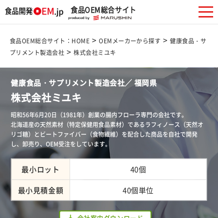
食品OEM総合サイト
>
>
食品OEM総合サイト：HOME
OEMメーカーから探す
健康食品・サ
>
プリメント製造会社
株式会社ミユキ
健康食品・サプリメント製造会社／ 福岡県
株式会社ミユキ
昭和56年6月20日（1981年）創業の腸内フローラ専門の会社です。
北海道産の天然素材（特定保健用食品素材）であるラフィノース（天然オ
リゴ糖）とビートファイバー（食物繊維）を配合した商品を自社で開発
し、卸売り、OEM受注をしています。
最小ロット
40個
最小見積金額
40個単位
会社案内ダウンロード