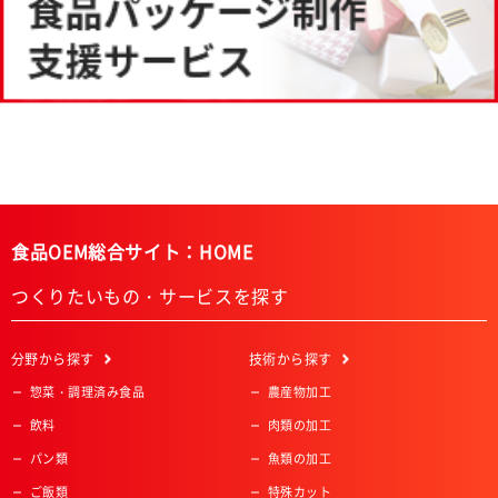
食品OEM総合サイト：HOME
つくりたいもの・サービスを探す
分野
から探す
技術
から探す
惣菜・調理済み食品
農産物加工
飲料
肉類の加工
パン類
魚類の加工
ご飯類
特殊カット