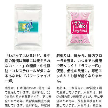
「わかってはいるけど、食生
若返りは、腸から。腸内フロ
活の習慣は簡単には変えられ
ーラを整え、いつまでも健康
ない・・・」血糖値・中性脂
で若々しく！「ラフィーEX」
肪・コレステロールが気にな
便通、便性の改善に。毎朝ス
るあなたに「パワーファイバ
ッキリ！お腹が痛くなりませ
ー輝」
ん。
商品は、日本国内のGMP認定工場
商品は、日本国内のGMP認定工場
で生産しています。原材料は、10
で生産しています。原材料は、10
0%国内産で無農薬ですが、更に安
0%国内産で無農薬ですが、更に安
全のため毎年、残留農薬検査も実
全のため毎年、残留農薬検査も実
施しています。原材料は、特定保
施しています。原材料は、特定保