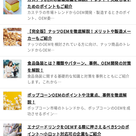
ためのポイントもご紹介
カステラの市場トレンドからOEM開発・製造するときのポイ
ント、OEM委…
【完全版】ナッツOEMを徹底解説！メリットや製造メー
カーもご紹介
ナッツのOEMを検討されている方に向け、ナッツ商品のトレ
ンドからOEM…
食品偽装とは？種類やパターン、事例、OEM開発の対策
を解説！
食品偽装に関する基礎的な知識と対策を事例とともにご紹介
します。これから…
ポップコーンOEMのポイントや注意点、事例を徹底解
説！
ポップコーン市場のトレンドから、ポップコーンのOEMを成
功させるポイン…
エナジードリンクをOEMする際に押さえるべき5つのポ
イント～小ロット対応可の企業もご紹介