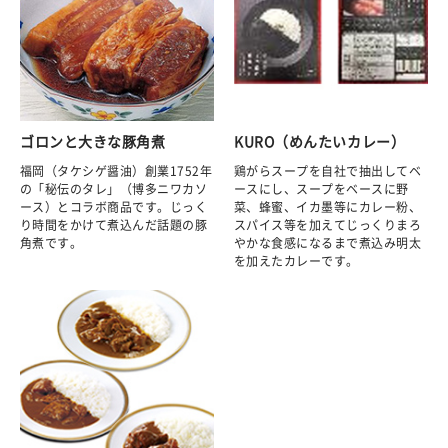
ゴロンと大きな豚角煮
KURO（めんたいカレー）
福岡（タケシゲ醤油）創業1752年
鶏がらスープを自社で抽出してベ
の「秘伝のタレ」（博多ニワカソ
ースにし、スープをベースに野
ース）とコラボ商品です。じっく
菜、蜂蜜、イカ墨等にカレー粉、
り時間をかけて煮込んだ話題の豚
スパイス等を加えてじっくりまろ
角煮です。
やかな食感になるまで煮込み明太
を加えたカレーです。