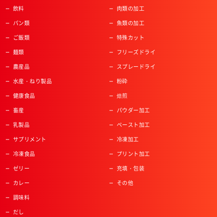
飲料
肉類の加工
パン類
魚類の加工
ご飯類
特殊カット
麺類
フリーズドライ
農産品
スプレードライ
水産・ねり製品
粉砕
健康食品
焙煎
畜産
パウダー加工
乳製品
ペースト加工
サプリメント
冷凍加工
冷凍食品
プリント加工
ゼリー
充填・包装
カレー
その他
調味料
だし