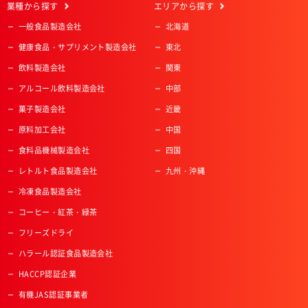
業種
から探す
エリア
から探す
一般食品製造会社
北海道
健康食品・サプリメント製造会社
東北
飲料製造会社
関東
アルコール飲料製造会社
中部
菓子製造会社
近畿
原料加工会社
中国
食料品機械製造会社
四国
レトルト食品製造会社
九州・沖縄
冷凍食品製造会社
コーヒー・紅茶・緑茶
フリーズドライ
ハラール認証食品製造会社
HACCP認証企業
有機JAS認証事業者