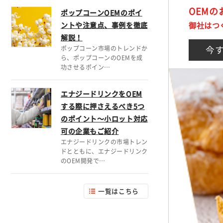
OEM
ポップコーンOEMのポイ
御社はつ
ントや注意点、事例を徹底
解説！
今
ポップコーン市場のトレンドか
ら、ポップコーンのOEMを成
功させるポイン…
エナジードリンクをOEM
する際に押さえるべき5つ
のポイント～小ロット対応
可の企業もご紹介
エナジードリンクの市場トレン
ドとともに、エナジードリンク
のOEM開発で…
一覧はこちら