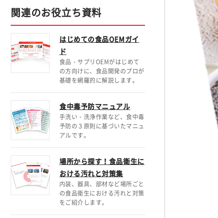
関連のお役立ち資料
はじめての食品OEMガイ
ド
食品・サプリOEMがはじめて
の方向けに、食品開発のプロが
基礎を網羅的に解説します。
食中毒予防マニュアル
手洗い・洗浄作業など、食中毒
予防の３原則に基づいたマニュ
アルです。
場所から探す！食品衛生に
おける汚れと対策集
内装、器具、部材など場所ごと
の食品衛生における汚れと対策
をご紹介します。