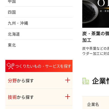
中国
四国
九州・沖縄
炭・茶葉の
北海道
加工
東北
炭や茶葉などの
ウダー加工に対
つくりたいもの・サービスを探す
企業
分野
から探す
技術
から探す
企業名