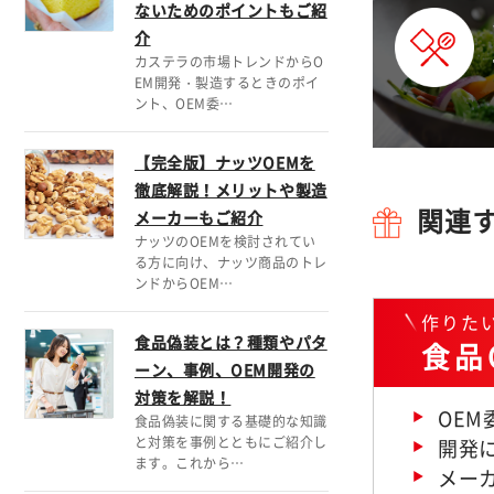
ないためのポイントもご紹
介
カステラの市場トレンドからO
EM開発・製造するときのポイ
ント、OEM委…
【完全版】ナッツOEMを
徹底解説！メリットや製造
メーカーもご紹介
関連
ナッツのOEMを検討されてい
る方に向け、ナッツ商品のトレ
ンドからOEM…
作りた
食品偽装とは？種類やパタ
食品
ーン、事例、OEM開発の
対策を解説！
OE
食品偽装に関する基礎的な知識
と対策を事例とともにご紹介し
開発に
ます。これから…
メー