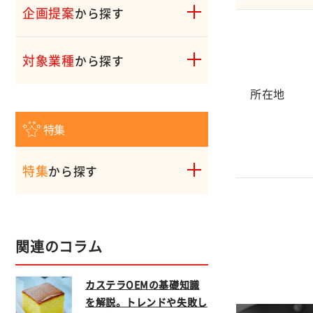
企画提案
から探す
対象業種
から探す
所在地
特集
特集
から探す
関連のコラム
カステラOEMの基礎知識
を解説。トレンドや失敗し