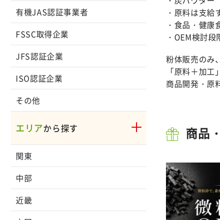
有機JAS認証事業者
・原料は支給
・食品・健康
FSSC取得企業
・OEM検討
JFS認証企業
粉体販売のみ
「原料＋加工
ISO認証企業
商品開発・原
その他
エリア
から探す
商品
関東
中部
近畿