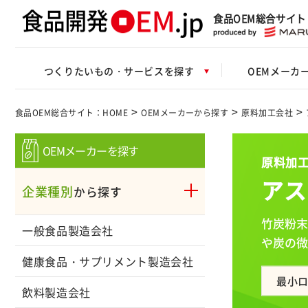
食品OEM総合サイト
つくりたいもの・サービスを探す
OEMメーカ
>
>
>
食品OEM総合サイト：HOME
OEMメーカーから探す
原料加工会社
OEMメーカーを探す
原料加工
アス
企業種別
から探す
竹炭粉末
一般食品製造会社
や炭の微
健康食品・サプリメント製造会社
最小
飲料製造会社