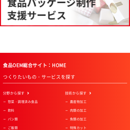
食品OEM総合サイト：HOME
つくりたいもの・サービスを探す
分野
から探す
技術
から探す
惣菜・調理済み食品
農産物加工
飲料
肉類の加工
パン類
魚類の加工
ご飯類
特殊カット