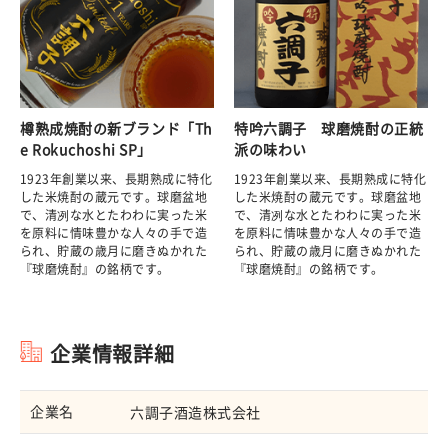
樽熟成焼酎の新ブランド「Th
特吟六調子 球磨焼酎の正統
e Rokuchoshi SP」
派の味わい
1923年創業以来、長期熟成に特化
1923年創業以来、長期熟成に特化
した米焼酎の蔵元です。球磨盆地
した米焼酎の蔵元です。球磨盆地
で、清冽な水とたわわに実った米
で、清冽な水とたわわに実った米
を原料に情味豊かな人々の手で造
を原料に情味豊かな人々の手で造
られ、貯蔵の歳月に磨きぬかれた
られ、貯蔵の歳月に磨きぬかれた
『球磨焼酎』の銘柄です。
『球磨焼酎』の銘柄です。
企業情報詳細
企業名
六調子酒造株式会社