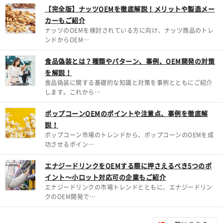
【完全版】ナッツOEMを徹底解説！メリットや製造メー
カーもご紹介
ナッツのOEMを検討されている方に向け、ナッツ商品のトレ
ンドからOEM…
食品偽装とは？種類やパターン、事例、OEM開発の対策
を解説！
食品偽装に関する基礎的な知識と対策を事例とともにご紹介
します。これから…
ポップコーンOEMのポイントや注意点、事例を徹底解
説！
ポップコーン市場のトレンドから、ポップコーンのOEMを成
功させるポイン…
エナジードリンクをOEMする際に押さえるべき5つのポ
イント～小ロット対応可の企業もご紹介
エナジードリンクの市場トレンドとともに、エナジードリン
クのOEM開発で…