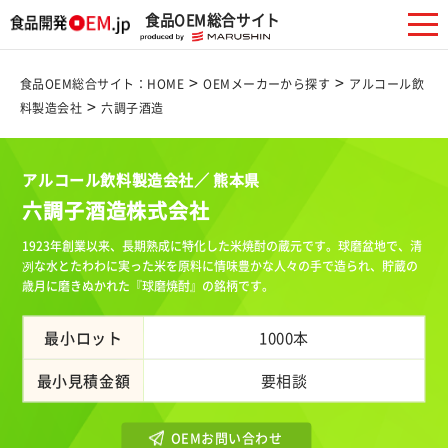
食品OEM総合サイト
>
>
食品OEM総合サイト：HOME
OEMメーカーから探す
アルコール飲
>
料製造会社
六調子酒造
アルコール飲料製造会社／ 熊本県
六調子酒造株式会社
1923年創業以来、長期熟成に特化した米焼酎の蔵元です。球磨盆地で、清
冽な水とたわわに実った米を原料に情味豊かな人々の手で造られ、貯蔵の
歳月に磨きぬかれた『球磨焼酎』の銘柄です。
最小ロット
1000本
最小見積金額
要相談
OEMお問い合わせ