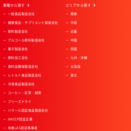
業種
から探す
エリア
から探す
一般食品製造会社
関東
健康食品・サプリメント製造会社
中部
飲料製造会社
近畿
アルコール飲料製造会社
中国
菓子製造会社
四国
原料加工会社
九州・沖縄
食料品機械製造会社
北海道
レトルト食品製造会社
東北
冷凍食品製造会社
コーヒー・紅茶・緑茶
フリーズドライ
ハラール認証食品製造会社
HACCP認証企業
有機JAS認証事業者