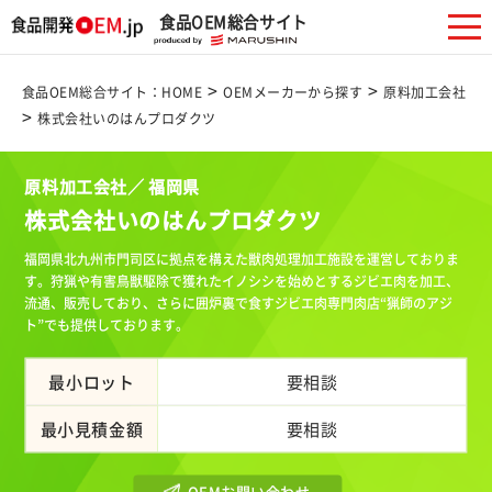
食品OEM総合サイト
>
>
食品OEM総合サイト：HOME
OEMメーカーから探す
原料加工会社
>
株式会社いのはんプロダクツ
原料加工会社／ 福岡県
株式会社いのはんプロダクツ
福岡県北九州市門司区に拠点を構えた獣肉処理加工施設を運営しておりま
す。狩猟や有害鳥獣駆除で獲れたイノシシを始めとするジビエ肉を加工、
流通、販売しており、さらに囲炉裏で食すジビエ肉専門肉店“猟師のアジ
ト”でも提供しております。
最小ロット
要相談
最小見積金額
要相談
OEMお問い合わせ