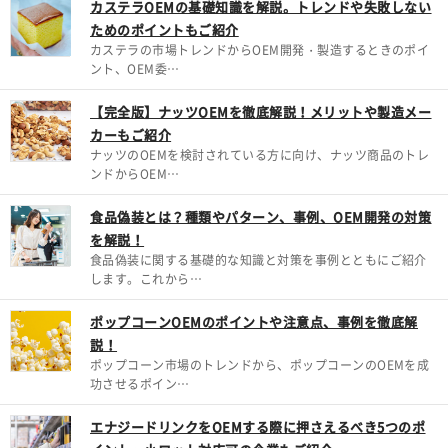
カステラOEMの基礎知識を解説。トレンドや失敗しない
ためのポイントもご紹介
カステラの市場トレンドからOEM開発・製造するときのポイ
ント、OEM委…
【完全版】ナッツOEMを徹底解説！メリットや製造メー
カーもご紹介
ナッツのOEMを検討されている方に向け、ナッツ商品のトレ
ンドからOEM…
食品偽装とは？種類やパターン、事例、OEM開発の対策
を解説！
食品偽装に関する基礎的な知識と対策を事例とともにご紹介
します。これから…
ポップコーンOEMのポイントや注意点、事例を徹底解
説！
ポップコーン市場のトレンドから、ポップコーンのOEMを成
功させるポイン…
エナジードリンクをOEMする際に押さえるべき5つのポ