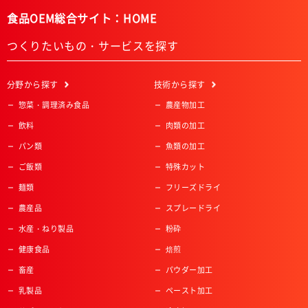
食品OEM総合サイト：HOME
つくりたいもの・サービスを探す
分野
から探す
技術
から探す
惣菜・調理済み食品
農産物加工
飲料
肉類の加工
パン類
魚類の加工
ご飯類
特殊カット
麺類
フリーズドライ
農産品
スプレードライ
水産・ねり製品
粉砕
健康食品
焙煎
畜産
パウダー加工
乳製品
ペースト加工