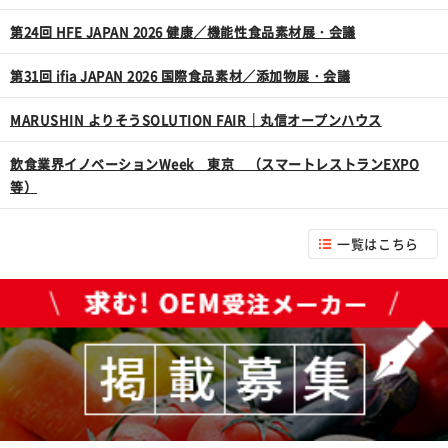
第24回 HFE JAPAN 2026 健康／機能性食品素材展・会議
第31回 ifia JAPAN 2026 国際食品素材／添加物展・会議
MARUSHIN よりそうSOLUTION FAIR｜丸信オープンハウス
飲食業界イノベーションWeek 東京 （スマートレストランEXPO
等）
一覧はこちら