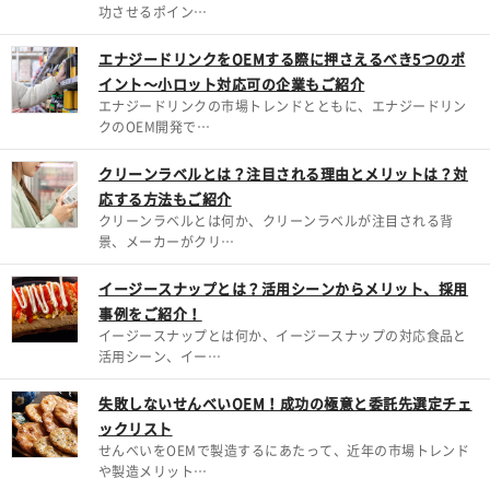
功させるポイン…
エナジードリンクをOEMする際に押さえるべき5つのポ
イント～小ロット対応可の企業もご紹介
エナジードリンクの市場トレンドとともに、エナジードリン
クのOEM開発で…
クリーンラベルとは？注目される理由とメリットは？対
応する方法もご紹介
クリーンラベルとは何か、クリーンラベルが注目される背
景、メーカーがクリ…
イージースナップとは？活用シーンからメリット、採用
事例をご紹介！
イージースナップとは何か、イージースナップの対応食品と
活用シーン、イー…
失敗しないせんべいOEM！成功の極意と委託先選定チェ
ックリスト
せんべいをOEMで製造するにあたって、近年の市場トレンド
や製造メリット…