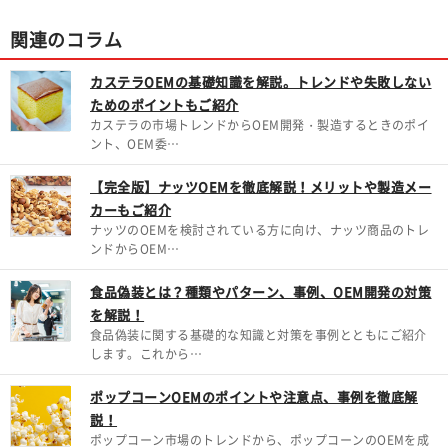
関連のコラム
カステラOEMの基礎知識を解説。トレンドや失敗しない
ためのポイントもご紹介
カステラの市場トレンドからOEM開発・製造するときのポイ
ント、OEM委…
【完全版】ナッツOEMを徹底解説！メリットや製造メー
カーもご紹介
ナッツのOEMを検討されている方に向け、ナッツ商品のトレ
ンドからOEM…
食品偽装とは？種類やパターン、事例、OEM開発の対策
を解説！
食品偽装に関する基礎的な知識と対策を事例とともにご紹介
します。これから…
ポップコーンOEMのポイントや注意点、事例を徹底解
説！
ポップコーン市場のトレンドから、ポップコーンのOEMを成