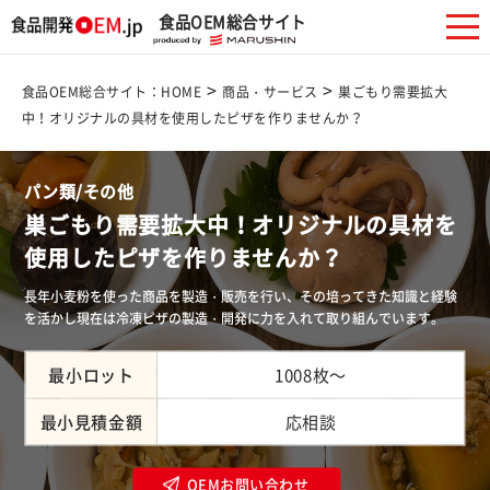
食品OEM総合サイト
>
>
食品OEM総合サイト：HOME
商品・サービス
巣ごもり需要拡大
中！オリジナルの具材を使用したピザを作りませんか？
パン類/その他
巣ごもり需要拡大中！オリジナルの具材を
使用したピザを作りませんか？
長年小麦粉を使った商品を製造・販売を行い、その培ってきた知識と経験
を活かし現在は冷凍ピザの製造・開発に力を入れて取り組んでいます。
最小ロット
1008枚～
最小見積金額
応相談
OEMお問い合わせ