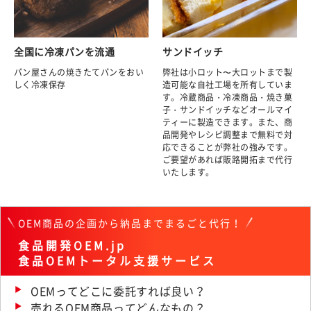
全国に冷凍パンを流通
サンドイッチ
パン屋さんの焼きたてパンをおい
弊社は小ロット〜大ロットまで製
しく冷凍保存
造可能な自社工場を所有していま
す。冷蔵商品・冷凍商品・焼き菓
子・サンドイッチなどオールマイ
ティーに製造できます。また、商
品開発やレシピ調整まで無料で対
応できることが弊社の強みです。
ご要望があれば販路開拓まで代行
いたします。
OEM商品の企画から納品までまるごと代行！
食品開発OEM.jp
食品OEMトータル支援サービス
OEMってどこに委託すれば良い？
売れるOEM商品ってどんなもの？