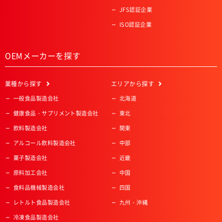
JFS認証企業
ISO認証企業
OEMメーカーを探す
業種
から探す
エリア
から探す
一般食品製造会社
北海道
健康食品・サプリメント製造会社
東北
飲料製造会社
関東
アルコール飲料製造会社
中部
菓子製造会社
近畿
原料加工会社
中国
食料品機械製造会社
四国
レトルト食品製造会社
九州・沖縄
冷凍食品製造会社