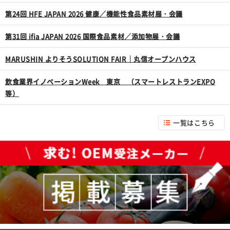
第24回 HFE JAPAN 2026 健康／機能性食品素材展・会議
第31回 ifia JAPAN 2026 国際食品素材／添加物展・会議
MARUSHIN よりそうSOLUTION FAIR｜丸信オープンハウス
飲食業界イノベーションWeek 東京 （スマートレストランEXPO
等）
一覧はこちら