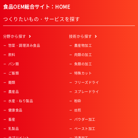
食品OEM総合サイト：HOME
つくりたいもの・サービスを探す
分野
から探す
技術
から探す
惣菜・調理済み食品
農産物加工
飲料
肉類の加工
パン類
魚類の加工
ご飯類
特殊カット
麺類
フリーズドライ
農産品
スプレードライ
水産・ねり製品
粉砕
健康食品
焙煎
畜産
パウダー加工
乳製品
ペースト加工
サプリメント
冷凍加工