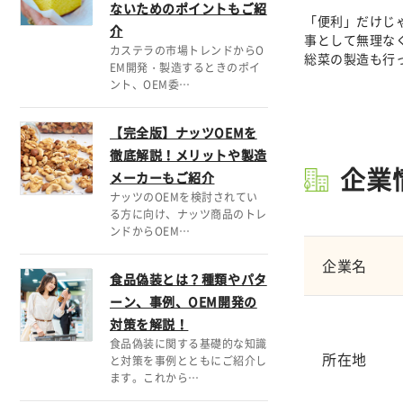
ないためのポイントもご紹
「便利」だけじ
介
事として無理な
カステラの市場トレンドからO
総菜の製造も行
EM開発・製造するときのポイ
ント、OEM委…
【完全版】ナッツOEMを
徹底解説！メリットや製造
企業
メーカーもご紹介
ナッツのOEMを検討されてい
る方に向け、ナッツ商品のトレ
ンドからOEM…
企業名
食品偽装とは？種類やパタ
ーン、事例、OEM開発の
対策を解説！
食品偽装に関する基礎的な知識
所在地
と対策を事例とともにご紹介し
ます。これから…