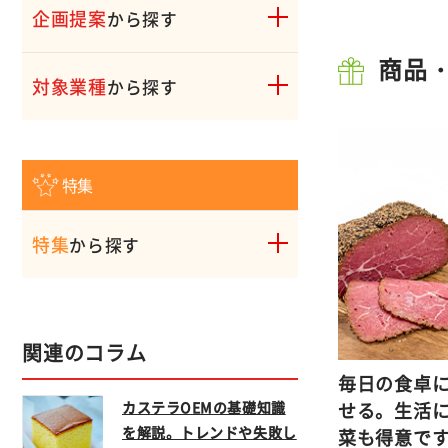
企画提案
から探す
商品
対象業種
から探す
特集
特集
から探す
関連のコラム
毎日の食卓
カステラOEMの基礎知識
せる。生活
を解説。トレンドや失敗し
菜も得意で