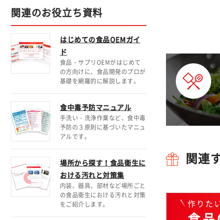
関連のお役立ち資料
はじめての食品OEMガイ
ド
食品・サプリOEMがはじめて
の方向けに、食品開発のプロが
基礎を網羅的に解説します。
食中毒予防マニュアル
手洗い・洗浄作業など、食中毒
予防の３原則に基づいたマニュ
アルです。
関連
場所から探す！食品衛生に
おける汚れと対策集
内装、器具、部材など場所ごと
の食品衛生における汚れと対策
作りた
をご紹介します。
食品