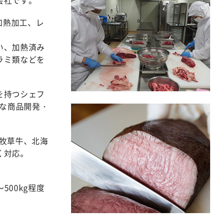
加熱加工、レ
い、加熱済み
ラミ類などを
を持つシェフ
質な商品開発・
牧草牛、北海
く対応。
500kg程度