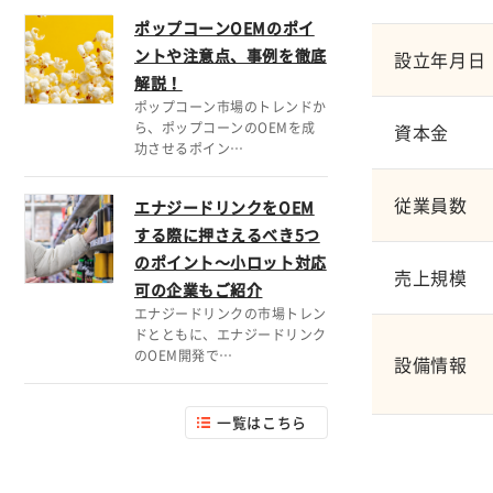
ポップコーンOEMのポイ
ントや注意点、事例を徹底
設立年月日
解説！
ポップコーン市場のトレンドか
ら、ポップコーンのOEMを成
資本金
功させるポイン…
従業員数
エナジードリンクをOEM
する際に押さえるべき5つ
のポイント～小ロット対応
売上規模
可の企業もご紹介
エナジードリンクの市場トレン
ドとともに、エナジードリンク
のOEM開発で…
設備情報
一覧はこちら