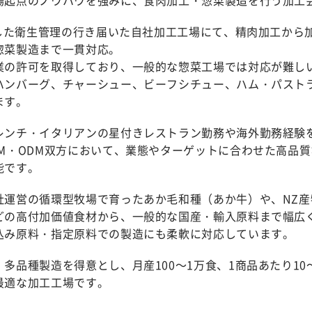
取得した衛生管理の行き届いた自社加工工場にて、精肉加工から
惣菜製造まで一貫対応。
業の許可を取得しており、一般的な惣菜工場では対応が難し
ハンバーグ、チャーシュー、ビーフシチュー、ハム・パスト
ます。
レンチ・イタリアンの星付きレストラン勤務や海外勤務経験
EM・ODM双方において、業態やターゲットに合わせた高品
能です。
社運営の循環型牧場で育ったあか毛和種（あか牛）や、NZ産
どの高付加価値食材から、一般的な国産・輸入原料まで幅広
込み原料・指定原料での製造にも柔軟に対応しています。
多品種製造を得意とし、月産100～1万食、1商品あたり10～
最適な加工工場です。