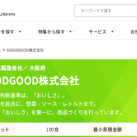
検索キーワード入力
ーを探す
特集から探す
サービス
お
>
社
GOODGOOD株式会社
製造会社／ 大阪府
ODGOOD株式会社
判断基準は、「おいしさ」。
を起点に、惣菜・ソース・レトルトまで。
「おいしさ」を第一に、商品づくりを行っています。
ロット
100食
最小見積金額