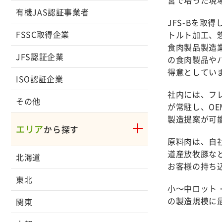
有機JAS認証事業者
JFS-Bを
FSSC取得企業
トルト加工、
食肉製品製造
JFS認証企業
の食肉製品や
得意としてい
ISO認証企業
社内には、フ
その他
が常駐し、O
製造提案が可
エリア
から探す
原料肉は、自
道産放牧豚な
北海道
お客様の持ち
東北
小～中ロット・
の製造規模に
関東