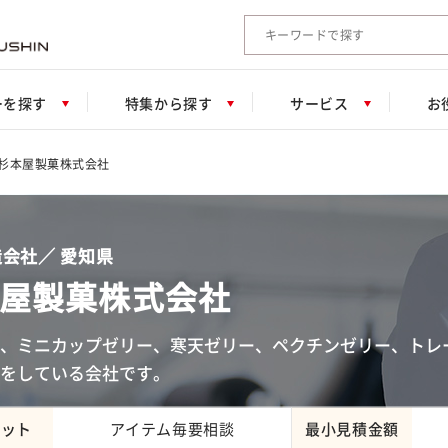
検索キーワード入力
ーを探す
特集から探す
サービス
お
杉本屋製菓株式会社
会社／ 愛知県
屋製菓株式会社
、ミニカップゼリー、寒天ゼリー、ペクチンゼリー、トレ
をしている会社です。
ロット
アイテム毎要相談
最小見積金額