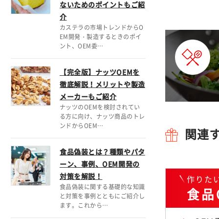
ないためのポイントもご紹
介
カステラの市場トレンドからO
EM開発・製造するときのポイ
ント、OEM委…
【完全版】ナッツOEMを
徹底解説！メリットや製造
メーカーもご紹介
ナッツのOEMを検討されてい
る方に向け、ナッツ商品のトレ
ンドからOEM…
関連
食品偽装とは？種類やパタ
ーン、事例、OEM開発の
対策を解説！
作りた
食品偽装に関する基礎的な知識
食品
と対策を事例とともにご紹介し
ます。これから…