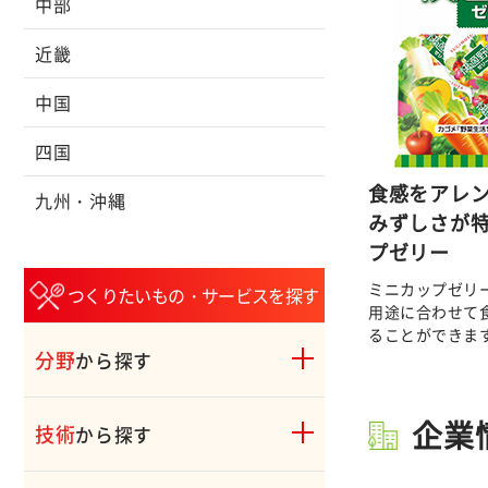
中部
近畿
中国
四国
食感をアレ
九州・沖縄
みずしさが
プゼリー
ミニカップゼリ
つくりたいもの・サービスを探す
用途に合わせて
ることができま
分野
から探す
企業
技術
から探す