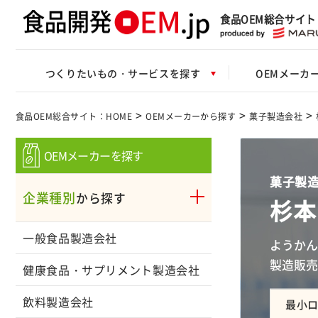
食品OEM総合サイト
つくりたいもの・サービスを探す
OEMメーカ
>
>
>
食品OEM総合サイト：HOME
OEMメーカーから探す
菓子製造会社
OEMメーカーを探す
菓子製造
企業種別
から探す
杉本
一般食品製造会社
ようかん
製造販売
健康食品・サプリメント製造会社
飲料製造会社
最小