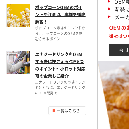
OE
ポップコーンOEMのポイ
開発に
ントや注意点、事例を徹底
メー
解説！
OEM
ポップコーン市場のトレンドか
ら、ポップコーンのOEMを成
御社はつ
功させるポイン…
今
エナジードリンクをOEM
する際に押さえるべき5つ
のポイント～小ロット対応
可の企業もご紹介
エナジードリンクの市場トレン
ドとともに、エナジードリンク
のOEM開発で…
一覧はこちら