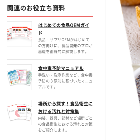
関連のお役立ち資料
はじめての食品OEMガイ
ド
食品・サプリOEMがはじめて
の方向けに、食品開発のプロが
基礎を網羅的に解説します。
食中毒予防マニュアル
手洗い・洗浄作業など、食中毒
予防の３原則に基づいたマニュ
アルです。
場所から探す！食品衛生に
おける汚れと対策集
内装、器具、部材など場所ごと
の食品衛生における汚れと対策
をご紹介します。