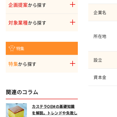
企画提案
から探す
企業名
対象業種
から探す
所在地
特集
設立
特集
から探す
資本金
関連のコラム
カステラOEMの基礎知識
を解説。トレンドや失敗し