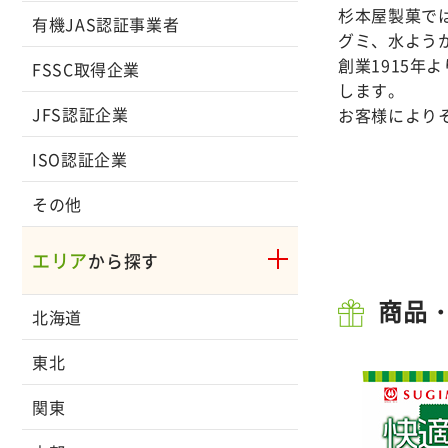
杉本屋製菓で
有機JAS認証事業者
グミ、水よう
創業1915
FSSC取得企業
します。
JFS認証企業
お客様により
ISO認証企業
その他
エリア
から探す
商品
北海道
東北
関東