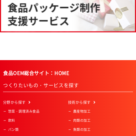
食品OEM総合サイト：HOME
つくりたいもの・サービスを探す
分野
から探す
技術
から探す
惣菜・調理済み食品
農産物加工
飲料
肉類の加工
パン類
魚類の加工