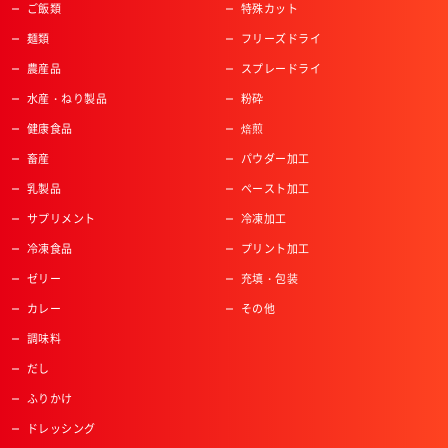
ご飯類
特殊カット
麺類
フリーズドライ
農産品
スプレードライ
水産・ねり製品
粉砕
健康食品
焙煎
畜産
パウダー加工
乳製品
ペースト加工
サプリメント
冷凍加工
冷凍食品
プリント加工
ゼリー
充填・包装
カレー
その他
調味料
だし
ふりかけ
ドレッシング