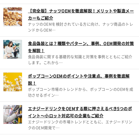
【完全版】ナッツOEMを徹底解説！メリットや製造メー
カーもご紹介
ナッツのOEMを検討されている方に向け、ナッツ商品のトレ
ンドからOEM…
食品偽装とは？種類やパターン、事例、OEM開発の対策
を解説！
食品偽装に関する基礎的な知識と対策を事例とともにご紹介
します。これから…
ポップコーンOEMのポイントや注意点、事例を徹底解
説！
ポップコーン市場のトレンドから、ポップコーンのOEMを成
功させるポイン…
エナジードリンクをOEMする際に押さえるべき5つのポ
イント～小ロット対応可の企業もご紹介
エナジードリンクの市場トレンドとともに、エナジードリン
クのOEM開発で…