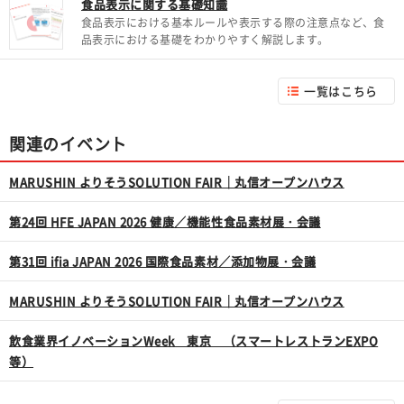
食品表示に関する基礎知識
食品表示における基本ルールや表示する際の注意点など、食
品表示における基礎をわかりやすく解説します。
一覧はこちら
関連のイベント
MARUSHIN よりそうSOLUTION FAIR｜丸信オープンハウス
第24回 HFE JAPAN 2026 健康／機能性食品素材展・会議
第31回 ifia JAPAN 2026 国際食品素材／添加物展・会議
MARUSHIN よりそうSOLUTION FAIR｜丸信オープンハウス
飲食業界イノベーションWeek 東京 （スマートレストランEXPO
等）