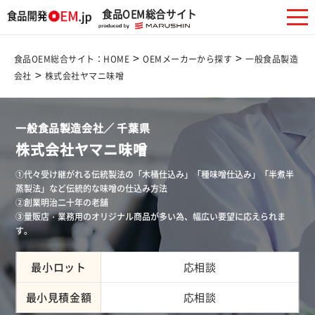
食品OEM総合サイト
>
>
食品OEM総合サイト：HOME
OEMメーカーから探す
一般食品製造
>
会社
株式会社ヤマニ味噌
一般食品製造会社／ 千葉県
株式会社ヤマニ味噌
①代々受け継がれる伝統製法の「木桶仕込み」「種味噌仕込み」「半煮半
蒸製法」など伝統的な味噌の仕込み方法
②創業明治二十年の老舗
③量販店・業務用のオリジナル商品が多い為、幅広い要望に応えられま
す。
最小ロット
応相談
最小見積金額
応相談