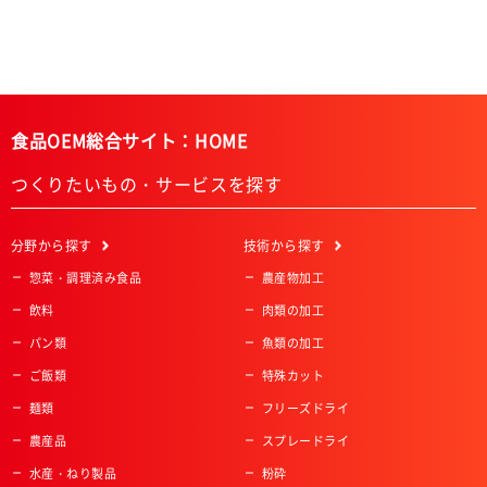
食品OEM総合サイト：HOME
つくりたいもの・サービスを探す
分野
から探す
技術
から探す
惣菜・調理済み食品
農産物加工
飲料
肉類の加工
パン類
魚類の加工
ご飯類
特殊カット
麺類
フリーズドライ
農産品
スプレードライ
水産・ねり製品
粉砕