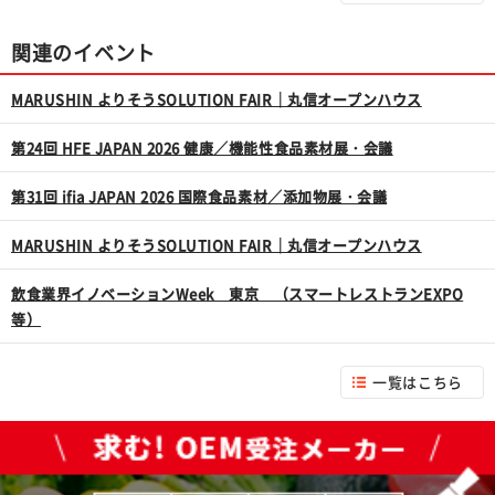
関連のイベント
MARUSHIN よりそうSOLUTION FAIR｜丸信オープンハウス
第24回 HFE JAPAN 2026 健康／機能性食品素材展・会議
第31回 ifia JAPAN 2026 国際食品素材／添加物展・会議
MARUSHIN よりそうSOLUTION FAIR｜丸信オープンハウス
飲食業界イノベーションWeek 東京 （スマートレストランEXPO
等）
一覧はこちら