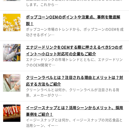
します。これから…
ポップコーンOEMのポイントや注意点、事例を徹底解
説！
ポップコーン市場のトレンドから、ポップコーンのOEMを成
功させるポイン…
エナジードリンクをOEMする際に押さえるべき5つのポ
イント～小ロット対応可の企業もご紹介
エナジードリンクの市場トレンドとともに、エナジードリン
クのOEM開発で…
クリーンラベルとは？注目される理由とメリットは？対
応する方法もご紹介
クリーンラベルとは何か、クリーンラベルが注目される背
景、メーカーがクリ…
イージースナップとは？活用シーンからメリット、採用
事例をご紹介！
イージースナップとは何か、イージースナップの対応食品と
活用シーン、イー…