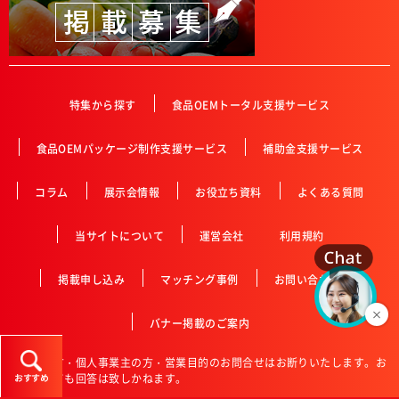
特集から探す
食品OEMトータル支援サービス
食品OEMパッケージ制作支援サービス
補助金支援サービス
コラム
展示会情報
お役立ち資料
よくある質問
当サイトについて
運営会社
利用規約
掲載申し込み
マッチング事例
お問い合わせ
バナー掲載のご案内
※個人の方・個人事業主の方・営業目的のお問合せはお断りいたします。お
送り頂いても回答は致しかねます。
おすすめ