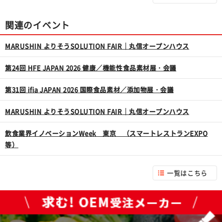
関連のイベント
MARUSHIN よりそうSOLUTION FAIR｜丸信オープンハウス
第24回 HFE JAPAN 2026 健康／機能性食品素材展・会議
第31回 ifia JAPAN 2026 国際食品素材／添加物展・会議
MARUSHIN よりそうSOLUTION FAIR｜丸信オープンハウス
飲食業界イノベーションWeek 東京 （スマートレストランEXPO
等）
一覧はこちら