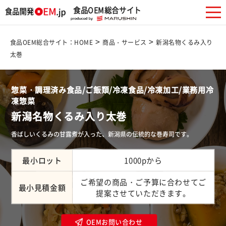
食品OEM総合サイト
>
>
食品OEM総合サイト：HOME
商品・サービス
新潟名物くるみ入り
太巻
惣菜・調理済み食品/ご飯類/冷凍食品/冷凍加工/業務用冷
凍惣菜
新潟名物くるみ入り太巻
香ばしいくるみの甘露煮が入った、新潟県の伝統的な巻寿司です。
最小ロット
1000pから
ご希望の商品・ご予算に合わせてご
最小見積金額
提案させていただきます。
OEMお問い合わせ