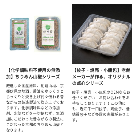
【化学調味料不使用の無添
【餃子・焼売・小籠包】老舗
加】ちりめん山椒シリーズ
メーカーが作る、オリジナル
の点心シリーズ
厳選した国産原料、朝倉山椒、京
都伏見の地酒、醤油をゆっくりと
餃子・焼売・小籠包のOEMならお
じっくりと炊き上げ代々伝わる昔
任せください！お問い合わせをお
ながらの製造製法で炊き上げてお
待ちしております！！この他に
ります。化学調味料などの添加
も、近江牛一口餃子、鶏餃子、低
剤、水飴などを一切使わず、無添
糖質餃子など多数の実績がありま
加にこだわった昔ながらの製法に
す。
こだわった京都のちりめん山椒と
なります。