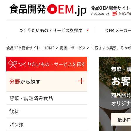
食品OEM総合サイト
つくりたいもの・サービスを探す
OEMメーカ
>
>
食品OEM総合サイト：HOME
商品・サービス
お客さまの笑顔、それ
つくりたいもの・サービスを探す
惣菜・調
お客
分野
から探す
商品開発
惣菜・調理済み食品
オリジナ
飲料
最小
パン類