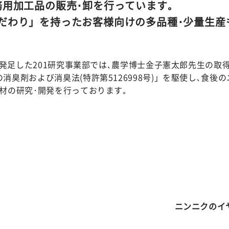
務用加工品の販売･卸を行っています｡
だわり」を持ったお客様向けの多品種･少量生産
】
月に発足した201研究事業部では､農学博士金子憲太郎先生の取
消臭剤および消臭法(特許第5126998号)」を駆使し､食後
材の研究･開発を行っております｡
ニンニクのイ