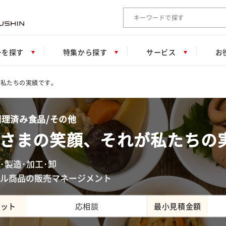
検索キーワード入力
ーを探す
特集から探す
サービス
お
が私たちの実績です。
理済み食品/その他
さまの笑顔、それが私たちの
･製造･加工･卸
ル商品の販売マネージメント
ロット
応相談
最小見積金額