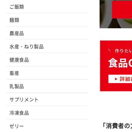
ご飯類
麺類
農産品
水産・ねり製品
健康食品
畜産
乳製品
サプリメント
冷凍食品
「消費者の
ゼリー